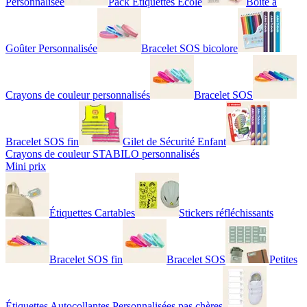
Personnalisée
Pack Étiquettes École
Boîte à
Goûter Personnalisée
Bracelet SOS bicolore
Crayons de couleur personnalisés
Bracelet SOS
Bracelet SOS fin
Gilet de Sécurité Enfant
Crayons de couleur STABILO personnalisés
Mini prix
Étiquettes Cartables
Stickers réfléchissants
Bracelet SOS fin
Bracelet SOS
Petites
Étiquettes Autocollantes Personnalisées pas chères