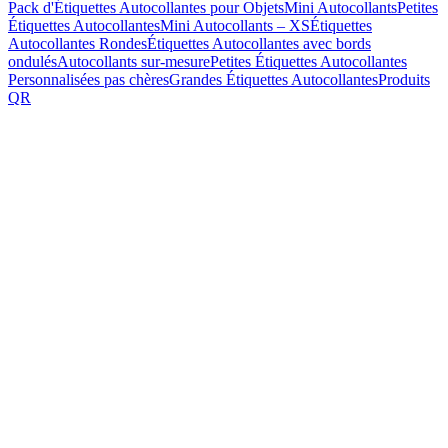
Pack d'Étiquettes Autocollantes pour Objets
Mini Autocollants
Petites
Étiquettes Autocollantes
Mini Autocollants – XS
Étiquettes
Autocollantes Rondes
Étiquettes Autocollantes avec bords
ondulés
Autocollants sur-mesure
Petites Étiquettes Autocollantes
Personnalisées pas chères
Grandes Étiquettes Autocollantes
Produits
QR