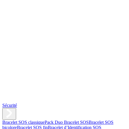
Sécurité
Bracelet SOS classique
Pack Duo Bracelet SOS
Bracelet SOS
bicolore
Bracelet SOS fin
Bracelet d’Identification SOS