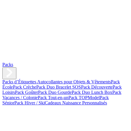
Packs
Packs d’Étiquettes Autocollantes pour Objets & Vêtements
Pack
École
Pack Crèche
Pack Duo Bracelet SOS
Pack Découverte
Pack
Loisirs
Pack Goûter
Pack Duo Gourde
Pack Duo Lunch Box
Pack
Vacances / Colonie
Pack Tout-en-un
Pack TOPModel
Pack
Sénior
Pack Hiver / Ski
Cadeaux Naissance Personnalisés