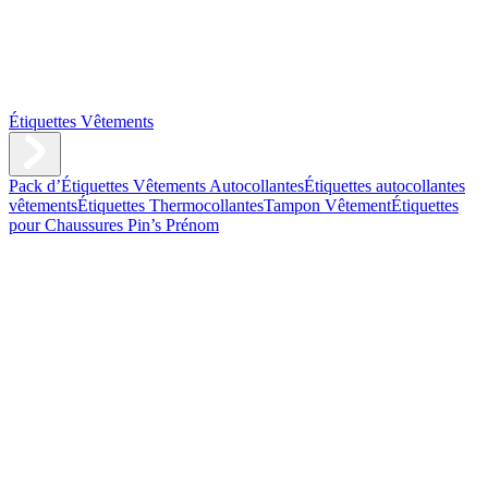
Étiquettes Vêtements
Pack d’Étiquettes Vêtements Autocollantes
Étiquettes autocollantes
vêtements
Étiquettes Thermocollantes
Tampon Vêtement
Étiquettes
pour Chaussures
Pin’s Prénom