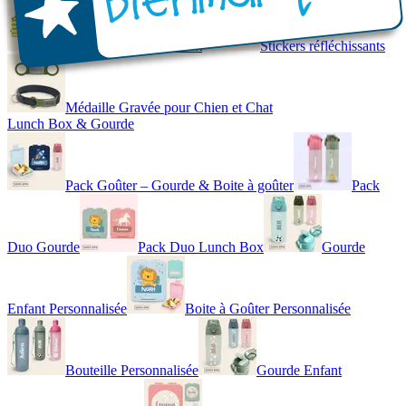
Gilet de Sécurité Enfant
Stickers réfléchissants
Médaille Gravée pour Chien et Chat
Lunch Box & Gourde
Pack Goûter – Gourde & Boite à goûter
Pack
Duo Gourde
Pack Duo Lunch Box
Gourde
Enfant Personnalisée
Boite à Goûter Personnalisée
Bouteille Personnalisée
Gourde Enfant