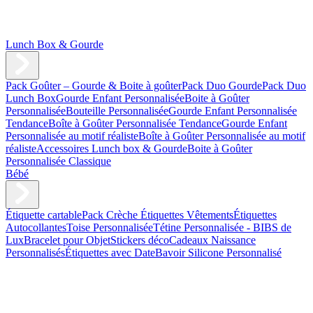
Lunch Box & Gourde
Pack Goûter – Gourde & Boite à goûter
Pack Duo Gourde
Pack Duo
Lunch Box
Gourde Enfant Personnalisée
Boite à Goûter
Personnalisée
Bouteille Personnalisée
Gourde Enfant Personnalisée
Tendance
Boîte à Goûter Personnalisée Tendance
Gourde Enfant
Personnalisée au motif réaliste
Boîte à Goûter Personnalisée au motif
réaliste
Accessoires Lunch box & Gourde
Boite à Goûter
Personnalisée Classique
Bébé
Étiquette cartable
Pack Crèche
Étiquettes Vêtements
Étiquettes
Autocollantes
Toise Personnalisée
Tétine Personnalisée - BIBS de
Lux
Bracelet pour Objet
Stickers déco
Cadeaux Naissance
Personnalisés
Étiquettes avec Date
Bavoir Silicone Personnalisé