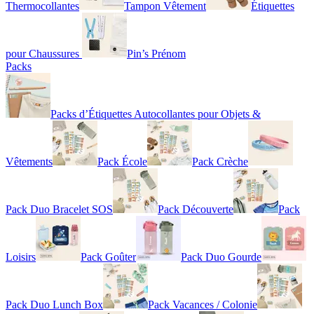
Thermocollantes
Tampon Vêtement
Étiquettes
pour Chaussures
Pin’s Prénom
Packs
Packs d’Étiquettes Autocollantes pour Objets &
Vêtements
Pack École
Pack Crèche
Pack Duo Bracelet SOS
Pack Découverte
Pack
Loisirs
Pack Goûter
Pack Duo Gourde
Pack Duo Lunch Box
Pack Vacances / Colonie