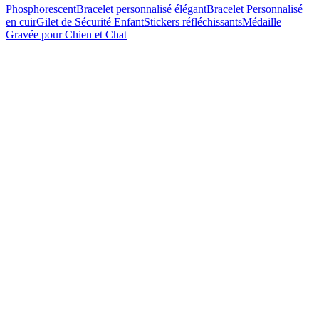
Phosphorescent
Bracelet personnalisé élégant
Bracelet Personnalisé
en cuir
Gilet de Sécurité Enfant
Stickers réfléchissants
Médaille
Gravée pour Chien et Chat