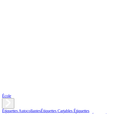
École
Étiquettes Autocollantes
Étiquettes Cartables
Étiquettes