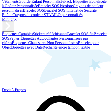
Vêtements
Gourde Enfant Personnalisée
Pack Étiquettes École
Boîte
à Goûter Personnalisée
Bracelet SOS bicolore
Crayons de couleur
personnalisés
Bracelet SOS
Bracelet SOS fin
Gilet de Sécurité
Enfant
Crayons de couleur STABILO personnalisés
Mini prix
Étiquettes Cartables
Stickers réfléchissants
Bracelet SOS fin
Bracelet
SOS
Petites Étiquettes Autocollantes Personnalisées pas
chères
Étiquettes Chaussures Non Personnalisées
Bracelet pour
Objet
Étiquettes avec Date
Recharge encre tampon textile
Devis
A Propos