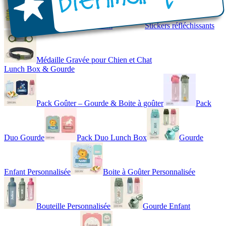
Gilet de Sécurité Enfant
Stickers réfléchissants
Médaille Gravée pour Chien et Chat
Lunch Box & Gourde
Pack Goûter – Gourde & Boite à goûter
Pack
Duo Gourde
Pack Duo Lunch Box
Gourde
Enfant Personnalisée
Boite à Goûter Personnalisée
Bouteille Personnalisée
Gourde Enfant