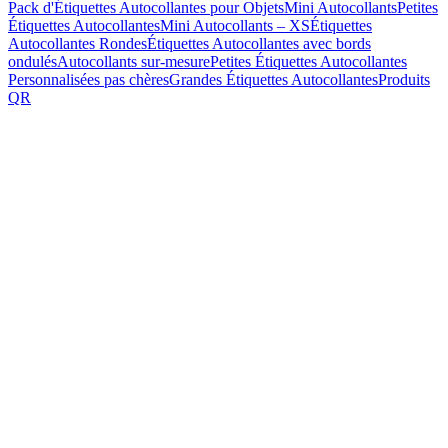
Pack d'Étiquettes Autocollantes pour Objets
Mini Autocollants
Petites
Étiquettes Autocollantes
Mini Autocollants – XS
Étiquettes
Autocollantes Rondes
Étiquettes Autocollantes avec bords
ondulés
Autocollants sur-mesure
Petites Étiquettes Autocollantes
Personnalisées pas chères
Grandes Étiquettes Autocollantes
Produits
QR