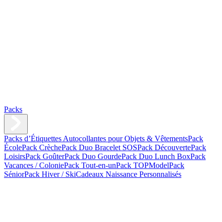
Packs
Packs d’Étiquettes Autocollantes pour Objets & Vêtements
Pack
École
Pack Crèche
Pack Duo Bracelet SOS
Pack Découverte
Pack
Loisirs
Pack Goûter
Pack Duo Gourde
Pack Duo Lunch Box
Pack
Vacances / Colonie
Pack Tout-en-un
Pack TOPModel
Pack
Sénior
Pack Hiver / Ski
Cadeaux Naissance Personnalisés