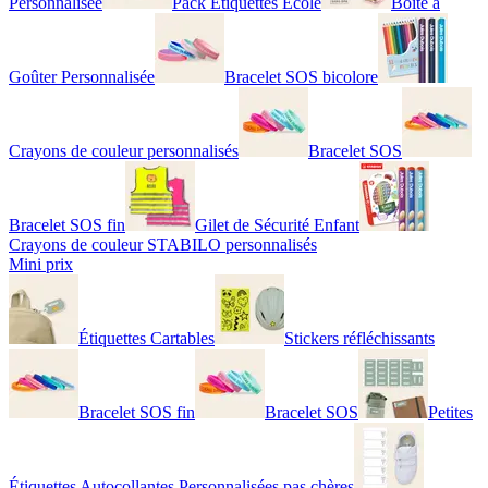
Personnalisée
Pack Étiquettes École
Boîte à
Goûter Personnalisée
Bracelet SOS bicolore
Crayons de couleur personnalisés
Bracelet SOS
Bracelet SOS fin
Gilet de Sécurité Enfant
Crayons de couleur STABILO personnalisés
Mini prix
Étiquettes Cartables
Stickers réfléchissants
Bracelet SOS fin
Bracelet SOS
Petites
Étiquettes Autocollantes Personnalisées pas chères