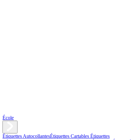
École
Étiquettes Autocollantes
Étiquettes Cartables
Étiquettes