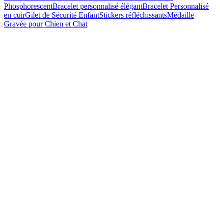
Phosphorescent
Bracelet personnalisé élégant
Bracelet Personnalisé
en cuir
Gilet de Sécurité Enfant
Stickers réfléchissants
Médaille
Gravée pour Chien et Chat