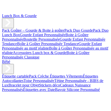
Lunch Box & Gourde
Pack Goûter – Gourde & Boite à goûter
Pack Duo Gourde
Pack Duo
Lunch Box
Gourde Enfant Personnalisée
Boite à Goûter
Personnalisée
Bouteille Personnalisée
Gourde Enfant Personnalisée
Tendance
Boîte à Goûter Personnalisée Tendance
Gourde Enfant
Personnalisée au motif réaliste
Boîte à Goûter Personnalisée au motif
réaliste
Accessoires Lunch box & Gourde
Boite à Goûter
Personnalisée Classique
Bébé
Étiquette cartable
Pack Crèche
Étiquettes Vêtements
Étiquettes
Autocollantes
Toise Personnalisée
Tétine Personnalisée - BIBS de
Lux
Bracelet pour Objet
Stickers déco
Cadeaux Naissance
Personnalisés
Étiquettes avec Date
Bavoir Silicone Personnalisé