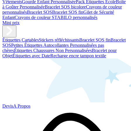
Vêtements
Gourde Enfant Personnalisée
Pack Étiquettes École
Boîte
à Goûter Personnalisée
Bracelet SOS bicolore
Crayons de couleur
personnalisés
Bracelet SOS
Bracelet SOS fin
Gilet de Sécurité
Enfant
Crayons de couleur STABILO personnalisés
Mini prix
Étiquettes Cartables
Stickers réfléchissants
Bracelet SOS fin
Bracelet
SOS
Petites Étiquettes Autocollantes Personnalisées pas
chères
Étiquettes Chaussures Non Personnalisées
Bracelet pour
Objet
Étiquettes avec Date
Recharge encre tampon textile
Devis
A Propos