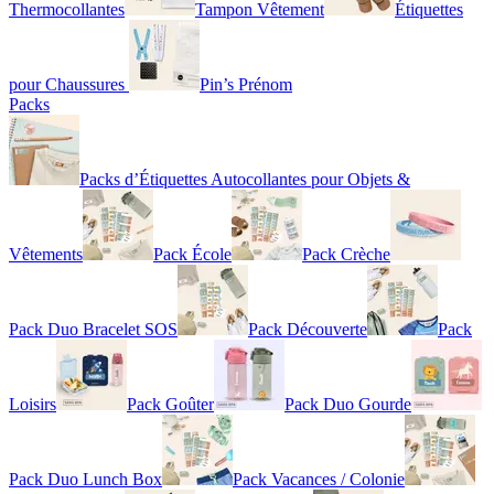
Thermocollantes
Tampon Vêtement
Étiquettes
pour Chaussures
Pin’s Prénom
Packs
Packs d’Étiquettes Autocollantes pour Objets &
Vêtements
Pack École
Pack Crèche
Pack Duo Bracelet SOS
Pack Découverte
Pack
Loisirs
Pack Goûter
Pack Duo Gourde
Pack Duo Lunch Box
Pack Vacances / Colonie