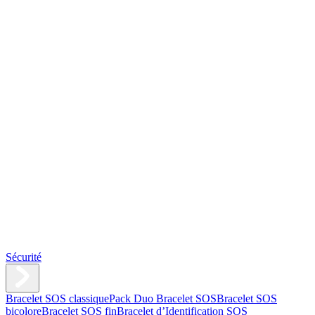
Sécurité
Bracelet SOS classique
Pack Duo Bracelet SOS
Bracelet SOS
bicolore
Bracelet SOS fin
Bracelet d’Identification SOS