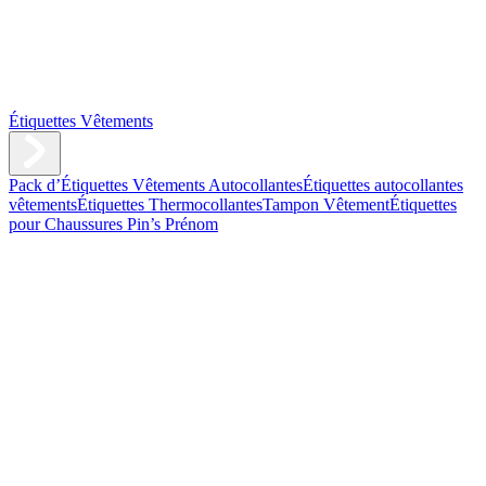
Étiquettes Vêtements
Pack d’Étiquettes Vêtements Autocollantes
Étiquettes autocollantes
vêtements
Étiquettes Thermocollantes
Tampon Vêtement
Étiquettes
pour Chaussures
Pin’s Prénom