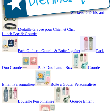
Gilet de Sécurité Enfant
Stickers réfléchissants
Médaille Gravée pour Chien et Chat
Lunch Box & Gourde
Pack Goûter – Gourde & Boite à goûter
Pack
Duo Gourde
Pack Duo Lunch Box
Gourde
Enfant Personnalisée
Boite à Goûter Personnalisée
Bouteille Personnalisée
Gourde Enfant