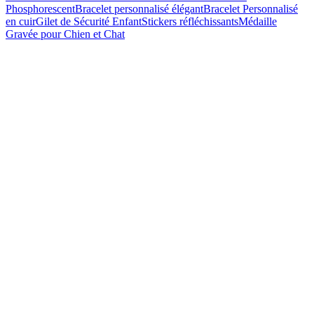
Phosphorescent
Bracelet personnalisé élégant
Bracelet Personnalisé
en cuir
Gilet de Sécurité Enfant
Stickers réfléchissants
Médaille
Gravée pour Chien et Chat