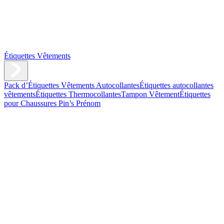
Étiquettes Vêtements
Pack d’Étiquettes Vêtements Autocollantes
Étiquettes autocollantes
vêtements
Étiquettes Thermocollantes
Tampon Vêtement
Étiquettes
pour Chaussures
Pin’s Prénom