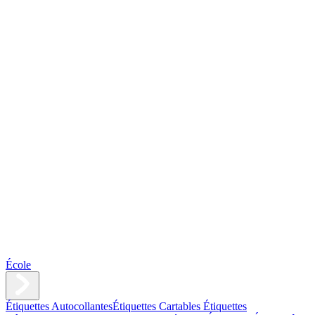
École
Étiquettes Autocollantes
Étiquettes Cartables
Étiquettes