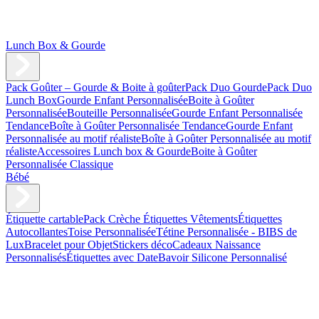
Lunch Box & Gourde
Pack Goûter – Gourde & Boite à goûter
Pack Duo Gourde
Pack Duo
Lunch Box
Gourde Enfant Personnalisée
Boite à Goûter
Personnalisée
Bouteille Personnalisée
Gourde Enfant Personnalisée
Tendance
Boîte à Goûter Personnalisée Tendance
Gourde Enfant
Personnalisée au motif réaliste
Boîte à Goûter Personnalisée au motif
réaliste
Accessoires Lunch box & Gourde
Boite à Goûter
Personnalisée Classique
Bébé
Étiquette cartable
Pack Crèche
Étiquettes Vêtements
Étiquettes
Autocollantes
Toise Personnalisée
Tétine Personnalisée - BIBS de
Lux
Bracelet pour Objet
Stickers déco
Cadeaux Naissance
Personnalisés
Étiquettes avec Date
Bavoir Silicone Personnalisé