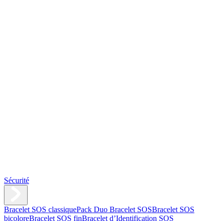
Sécurité
Bracelet SOS classique
Pack Duo Bracelet SOS
Bracelet SOS
bicolore
Bracelet SOS fin
Bracelet d’Identification SOS