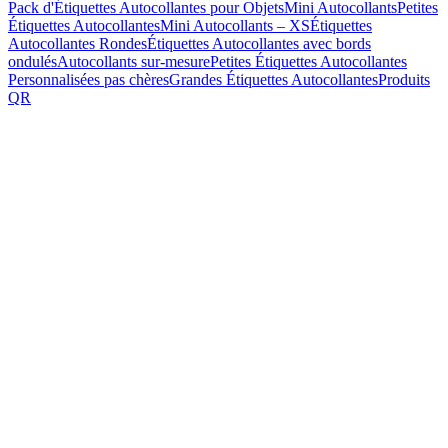
Pack d'Étiquettes Autocollantes pour Objets
Mini Autocollants
Petites
Étiquettes Autocollantes
Mini Autocollants – XS
Étiquettes
Autocollantes Rondes
Étiquettes Autocollantes avec bords
ondulés
Autocollants sur-mesure
Petites Étiquettes Autocollantes
Personnalisées pas chères
Grandes Étiquettes Autocollantes
Produits
QR