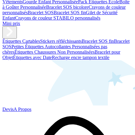
Vêtements
Gourde Enfant Personnalisée
Pack Étiquettes École
Boîte
à Goûter Personnalisée
Bracelet SOS bicolore
Crayons de couleur
personnalisés
Bracelet SOS
Bracelet SOS fin
Gilet de Sécurité
Enfant
Crayons de couleur STABILO personnalisés
Mini prix
Étiquettes Cartables
Stickers réfléchissants
Bracelet SOS fin
Bracelet
SOS
Petites Étiquettes Autocollantes Personnalisées pas
chères
Étiquettes Chaussures Non Personnalisées
Bracelet pour
Objet
Étiquettes avec Date
Recharge encre tampon textile
Devis
A Propos