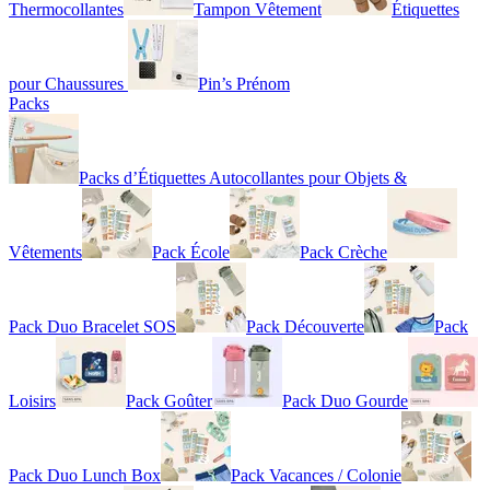
Thermocollantes
Tampon Vêtement
Étiquettes
pour Chaussures
Pin’s Prénom
Packs
Packs d’Étiquettes Autocollantes pour Objets &
Vêtements
Pack École
Pack Crèche
Pack Duo Bracelet SOS
Pack Découverte
Pack
Loisirs
Pack Goûter
Pack Duo Gourde
Pack Duo Lunch Box
Pack Vacances / Colonie