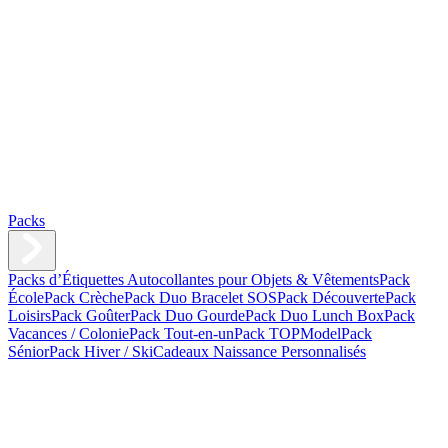
Packs
Packs d’Étiquettes Autocollantes pour Objets & Vêtements
Pack
École
Pack Crèche
Pack Duo Bracelet SOS
Pack Découverte
Pack
Loisirs
Pack Goûter
Pack Duo Gourde
Pack Duo Lunch Box
Pack
Vacances / Colonie
Pack Tout-en-un
Pack TOPModel
Pack
Sénior
Pack Hiver / Ski
Cadeaux Naissance Personnalisés