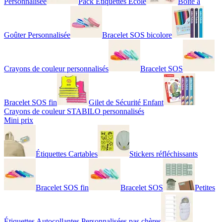
Personnalisée
Pack Étiquettes École
Boîte à
Goûter Personnalisée
Bracelet SOS bicolore
Crayons de couleur personnalisés
Bracelet SOS
Bracelet SOS fin
Gilet de Sécurité Enfant
Crayons de couleur STABILO personnalisés
Mini prix
Étiquettes Cartables
Stickers réfléchissants
Bracelet SOS fin
Bracelet SOS
Petites
Étiquettes Autocollantes Personnalisées pas chères