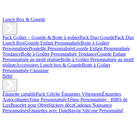
Lunch Box & Gourde
Pack Goûter – Gourde & Boite à goûter
Pack Duo Gourde
Pack Duo
Lunch Box
Gourde Enfant Personnalisée
Boite à Goûter
Personnalisée
Bouteille Personnalisée
Gourde Enfant Personnalisée
Tendance
Boîte à Goûter Personnalisée Tendance
Gourde Enfant
Personnalisée au motif réaliste
Boîte à Goûter Personnalisée au motif
réaliste
Accessoires Lunch box & Gourde
Boite à Goûter
Personnalisée Classique
Bébé
Étiquette cartable
Pack Crèche
Étiquettes Vêtements
Étiquettes
Autocollantes
Toise Personnalisée
Tétine Personnalisée - BIBS de
Lux
Bracelet pour Objet
Stickers déco
Cadeaux Naissance
Personnalisés
Étiquettes avec Date
Bavoir Silicone Personnalisé