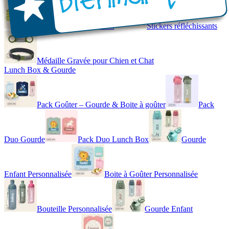
Gilet de Sécurité Enfant
Stickers réfléchissants
Médaille Gravée pour Chien et Chat
Lunch Box & Gourde
Pack Goûter – Gourde & Boite à goûter
Pack
Duo Gourde
Pack Duo Lunch Box
Gourde
Enfant Personnalisée
Boite à Goûter Personnalisée
Bouteille Personnalisée
Gourde Enfant