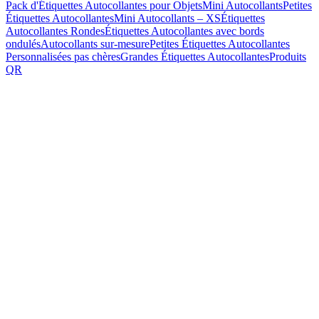
Pack d'Étiquettes Autocollantes pour Objets
Mini Autocollants
Petites
Étiquettes Autocollantes
Mini Autocollants – XS
Étiquettes
Autocollantes Rondes
Étiquettes Autocollantes avec bords
ondulés
Autocollants sur-mesure
Petites Étiquettes Autocollantes
Personnalisées pas chères
Grandes Étiquettes Autocollantes
Produits
QR