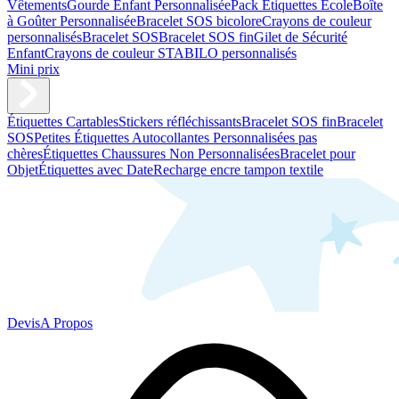
Vêtements
Gourde Enfant Personnalisée
Pack Étiquettes École
Boîte
à Goûter Personnalisée
Bracelet SOS bicolore
Crayons de couleur
personnalisés
Bracelet SOS
Bracelet SOS fin
Gilet de Sécurité
Enfant
Crayons de couleur STABILO personnalisés
Mini prix
Étiquettes Cartables
Stickers réfléchissants
Bracelet SOS fin
Bracelet
SOS
Petites Étiquettes Autocollantes Personnalisées pas
chères
Étiquettes Chaussures Non Personnalisées
Bracelet pour
Objet
Étiquettes avec Date
Recharge encre tampon textile
Devis
A Propos