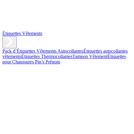
Étiquettes Vêtements
Pack d’Étiquettes Vêtements Autocollantes
Étiquettes autocollantes
vêtements
Étiquettes Thermocollantes
Tampon Vêtement
Étiquettes
pour Chaussures
Pin’s Prénom