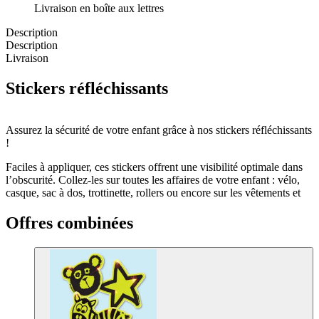
Livraison en boîte aux lettres
Description
Description
Livraison
Stickers réfléchissants
Assurez la sécurité de votre enfant grâce à nos stickers réfléchissants
!
Faciles à appliquer, ces stickers offrent une visibilité optimale dans
l’obscurité. Collez-les sur toutes les affaires de votre enfant : vélo,
casque, sac à dos, trottinette, rollers ou encore sur les vêtements et
accessoires nécessitant une meilleure visibilité.
Offres combinées
Idéaux pour les trajets du matin ou du soir, ces stickers réfléchissants
sont un allié indispensable pour se faire remarquer dans la pénombre
ou le noir. Pratiques, ludiques et efficaces, ils combinent sécurité et
style pour protéger vos enfants tout en personnalisant leurs objets du
quotidien.