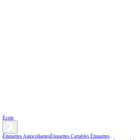
École
Étiquettes Autocollantes
Étiquettes Cartables
Étiquettes