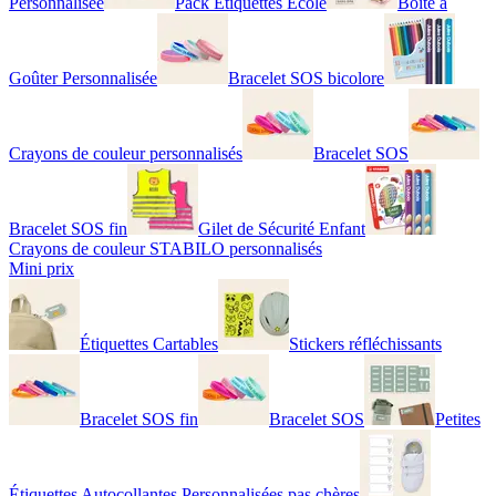
Personnalisée
Pack Étiquettes École
Boîte à
Goûter Personnalisée
Bracelet SOS bicolore
Crayons de couleur personnalisés
Bracelet SOS
Bracelet SOS fin
Gilet de Sécurité Enfant
Crayons de couleur STABILO personnalisés
Mini prix
Étiquettes Cartables
Stickers réfléchissants
Bracelet SOS fin
Bracelet SOS
Petites
Étiquettes Autocollantes Personnalisées pas chères