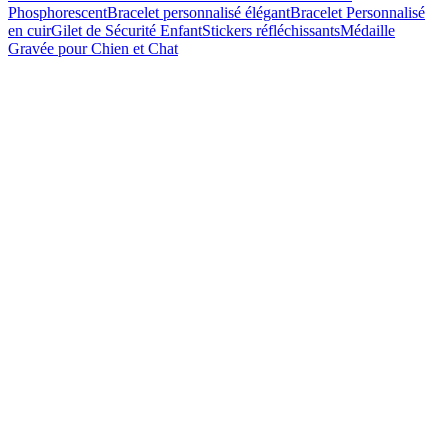
Phosphorescent
Bracelet personnalisé élégant
Bracelet Personnalisé
en cuir
Gilet de Sécurité Enfant
Stickers réfléchissants
Médaille
Gravée pour Chien et Chat