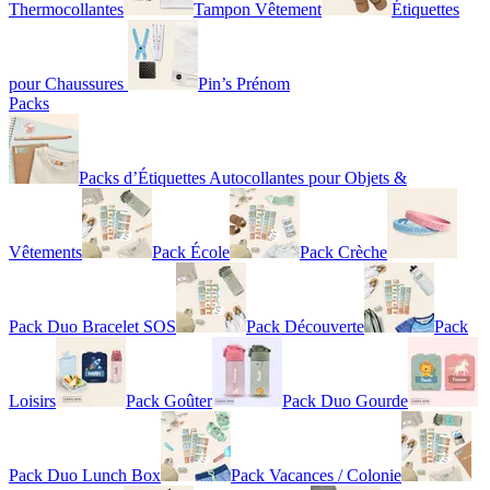
Thermocollantes
Tampon Vêtement
Étiquettes
pour Chaussures
Pin’s Prénom
Packs
Packs d’Étiquettes Autocollantes pour Objets &
Vêtements
Pack École
Pack Crèche
Pack Duo Bracelet SOS
Pack Découverte
Pack
Loisirs
Pack Goûter
Pack Duo Gourde
Pack Duo Lunch Box
Pack Vacances / Colonie