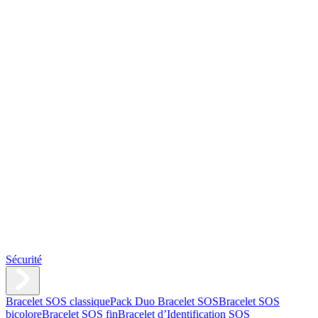
Sécurité
Bracelet SOS classique
Pack Duo Bracelet SOS
Bracelet SOS
bicolore
Bracelet SOS fin
Bracelet d’Identification SOS