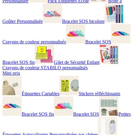
Personnalisée
Pack Étiquettes École
Boîte à
Goûter Personnalisée
Bracelet SOS bicolore
Crayons de couleur personnalisés
Bracelet SOS
Bracelet SOS fin
Gilet de Sécurité Enfant
Crayons de couleur STABILO personnalisés
Mini prix
Étiquettes Cartables
Stickers réfléchissants
Bracelet SOS fin
Bracelet SOS
Petites
Étiquettes Autocollantes Personnalisées pas chères