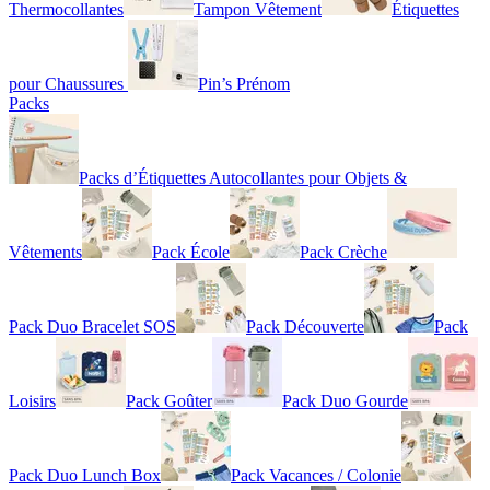
Thermocollantes
Tampon Vêtement
Étiquettes
pour Chaussures
Pin’s Prénom
Packs
Packs d’Étiquettes Autocollantes pour Objets &
Vêtements
Pack École
Pack Crèche
Pack Duo Bracelet SOS
Pack Découverte
Pack
Loisirs
Pack Goûter
Pack Duo Gourde
Pack Duo Lunch Box
Pack Vacances / Colonie