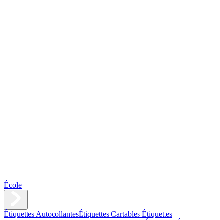
École
Étiquettes Autocollantes
Étiquettes Cartables
Étiquettes