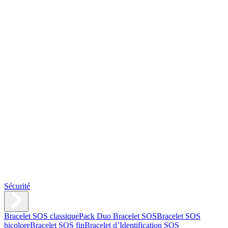
Sécurité
Bracelet SOS classique
Pack Duo Bracelet SOS
Bracelet SOS
bicolore
Bracelet SOS fin
Bracelet d’Identification SOS