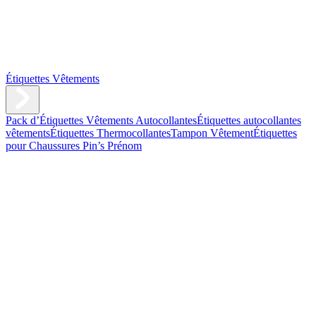
Étiquettes Vêtements
Pack d’Étiquettes Vêtements Autocollantes
Étiquettes autocollantes
vêtements
Étiquettes Thermocollantes
Tampon Vêtement
Étiquettes
pour Chaussures
Pin’s Prénom