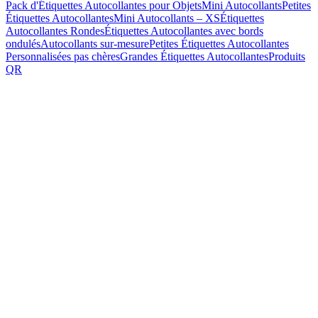
Pack d'Étiquettes Autocollantes pour Objets
Mini Autocollants
Petites
Étiquettes Autocollantes
Mini Autocollants – XS
Étiquettes
Autocollantes Rondes
Étiquettes Autocollantes avec bords
ondulés
Autocollants sur-mesure
Petites Étiquettes Autocollantes
Personnalisées pas chères
Grandes Étiquettes Autocollantes
Produits
QR