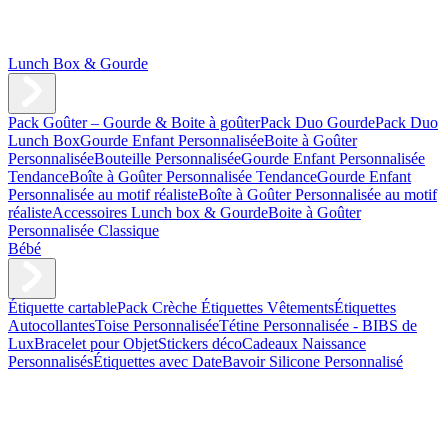
Lunch Box & Gourde
Pack Goûter – Gourde & Boite à goûter
Pack Duo Gourde
Pack Duo
Lunch Box
Gourde Enfant Personnalisée
Boite à Goûter
Personnalisée
Bouteille Personnalisée
Gourde Enfant Personnalisée
Tendance
Boîte à Goûter Personnalisée Tendance
Gourde Enfant
Personnalisée au motif réaliste
Boîte à Goûter Personnalisée au motif
réaliste
Accessoires Lunch box & Gourde
Boite à Goûter
Personnalisée Classique
Bébé
Étiquette cartable
Pack Crèche
Étiquettes Vêtements
Étiquettes
Autocollantes
Toise Personnalisée
Tétine Personnalisée - BIBS de
Lux
Bracelet pour Objet
Stickers déco
Cadeaux Naissance
Personnalisés
Étiquettes avec Date
Bavoir Silicone Personnalisé