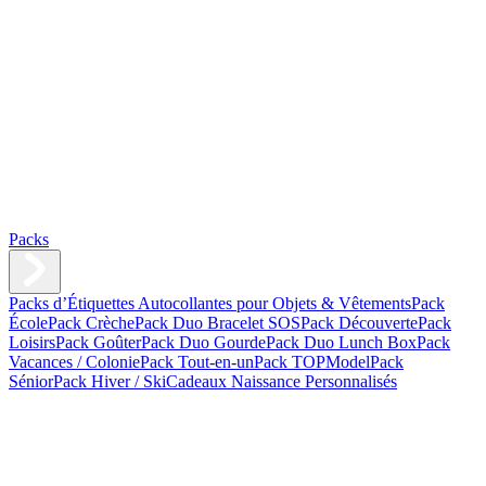
Packs
Packs d’Étiquettes Autocollantes pour Objets & Vêtements
Pack
École
Pack Crèche
Pack Duo Bracelet SOS
Pack Découverte
Pack
Loisirs
Pack Goûter
Pack Duo Gourde
Pack Duo Lunch Box
Pack
Vacances / Colonie
Pack Tout-en-un
Pack TOPModel
Pack
Sénior
Pack Hiver / Ski
Cadeaux Naissance Personnalisés