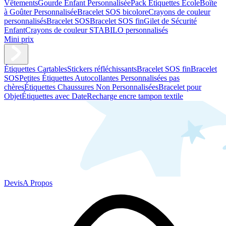
Vêtements
Gourde Enfant Personnalisée
Pack Étiquettes École
Boîte
à Goûter Personnalisée
Bracelet SOS bicolore
Crayons de couleur
personnalisés
Bracelet SOS
Bracelet SOS fin
Gilet de Sécurité
Enfant
Crayons de couleur STABILO personnalisés
Mini prix
Étiquettes Cartables
Stickers réfléchissants
Bracelet SOS fin
Bracelet
SOS
Petites Étiquettes Autocollantes Personnalisées pas
chères
Étiquettes Chaussures Non Personnalisées
Bracelet pour
Objet
Étiquettes avec Date
Recharge encre tampon textile
Devis
A Propos