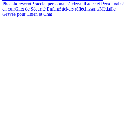
Phosphorescent
Bracelet personnalisé élégant
Bracelet Personnalisé
en cuir
Gilet de Sécurité Enfant
Stickers réfléchissants
Médaille
Gravée pour Chien et Chat