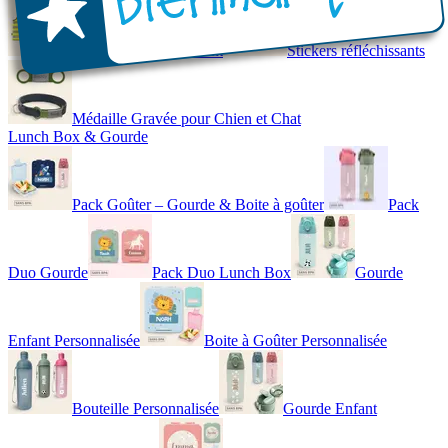
Gilet de Sécurité Enfant
Stickers réfléchissants
Médaille Gravée pour Chien et Chat
Lunch Box & Gourde
Pack Goûter – Gourde & Boite à goûter
Pack
Duo Gourde
Pack Duo Lunch Box
Gourde
Enfant Personnalisée
Boite à Goûter Personnalisée
Bouteille Personnalisée
Gourde Enfant