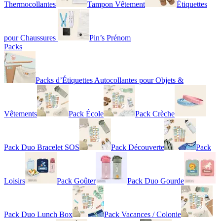
Thermocollantes
Tampon Vêtement
Étiquettes
pour Chaussures
Pin’s Prénom
Packs
Packs d’Étiquettes Autocollantes pour Objets &
Vêtements
Pack École
Pack Crèche
Pack Duo Bracelet SOS
Pack Découverte
Pack
Loisirs
Pack Goûter
Pack Duo Gourde
Pack Duo Lunch Box
Pack Vacances / Colonie