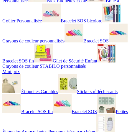
Personnalisée
Pack Étiquettes École
Boîte à
Goûter Personnalisée
Bracelet SOS bicolore
Crayons de couleur personnalisés
Bracelet SOS
Bracelet SOS fin
Gilet de Sécurité Enfant
Crayons de couleur STABILO personnalisés
Mini prix
Étiquettes Cartables
Stickers réfléchissants
Bracelet SOS fin
Bracelet SOS
Petites
Étiquettes Autocollantes Personnalisées pas chères