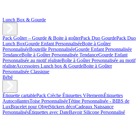
Lunch Box & Gourde
Pack Goûter – Gourde & Boite à goûter
Pack Duo Gourde
Pack Duo
Lunch Box
Gourde Enfant Personnalisée
Boite à Goûter
Personnalisée
Bouteille Personnalisée
Gourde Enfant Personnalisée
Tendance
Boîte à Goûter Personnalisée Tendance
Gourde Enfant
Personnalisée au motif réaliste
Boîte à Goûter Personnalisée au motif
réaliste
Accessoires Lunch box & Gourde
Boite à Goûter
Personnalisée Classique
Bébé
Étiquette cartable
Pack Crèche
Étiquettes Vêtements
Étiquettes
Autocollantes
Toise Personnalisée
Tétine Personnalisée - BIBS de
Lux
Bracelet pour Objet
Stickers déco
Cadeaux Naissance
Personnalisés
Étiquettes avec Date
Bavoir Silicone Personnalisé