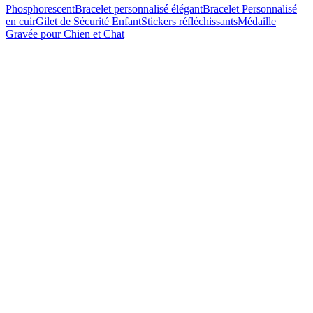
Phosphorescent
Bracelet personnalisé élégant
Bracelet Personnalisé
en cuir
Gilet de Sécurité Enfant
Stickers réfléchissants
Médaille
Gravée pour Chien et Chat