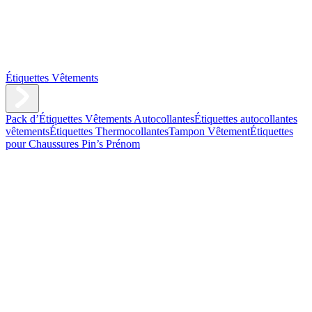
Étiquettes Vêtements
Pack d’Étiquettes Vêtements Autocollantes
Étiquettes autocollantes
vêtements
Étiquettes Thermocollantes
Tampon Vêtement
Étiquettes
pour Chaussures
Pin’s Prénom