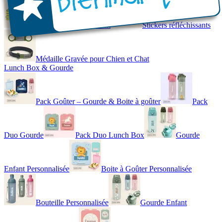
Gilet de Sécurité Enfant
Stickers réfléchissants
Médaille Gravée pour Chien et Chat
Lunch Box & Gourde
Pack Goûter – Gourde & Boite à goûter
Pack
Duo Gourde
Pack Duo Lunch Box
Gourde
Enfant Personnalisée
Boite à Goûter Personnalisée
Bouteille Personnalisée
Gourde Enfant