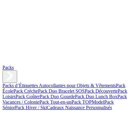
Packs
Packs d’Étiquettes Autocollantes pour Objets & Vêtements
Pack
École
Pack Crèche
Pack Duo Bracelet SOS
Pack Découverte
Pack
Loisirs
Pack Goûter
Pack Duo Gourde
Pack Duo Lunch Box
Pack
Vacances / Colonie
Pack Tout-en-un
Pack TOPModel
Pack
Sénior
Pack Hiver / Ski
Cadeaux Naissance Personnalisés