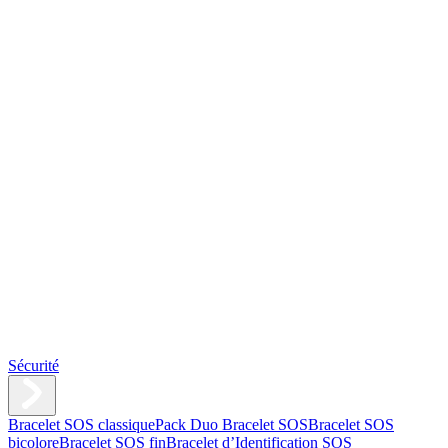
Sécurité
Bracelet SOS classique
Pack Duo Bracelet SOS
Bracelet SOS
bicolore
Bracelet SOS fin
Bracelet d’Identification SOS