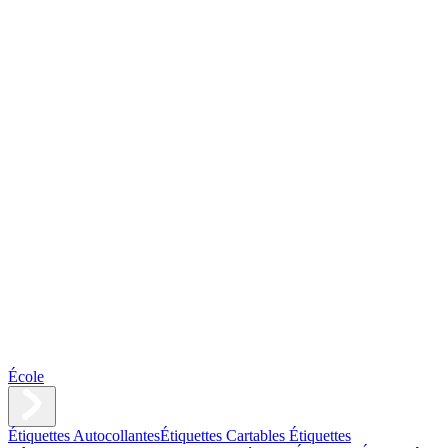
École
Étiquettes Autocollantes
Étiquettes Cartables
Étiquettes