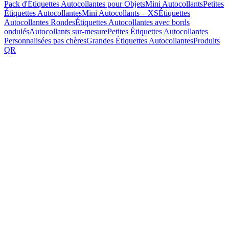
Pack d'Étiquettes Autocollantes pour Objets
Mini Autocollants
Petites
Étiquettes Autocollantes
Mini Autocollants – XS
Étiquettes
Autocollantes Rondes
Étiquettes Autocollantes avec bords
ondulés
Autocollants sur-mesure
Petites Étiquettes Autocollantes
Personnalisées pas chères
Grandes Étiquettes Autocollantes
Produits
QR