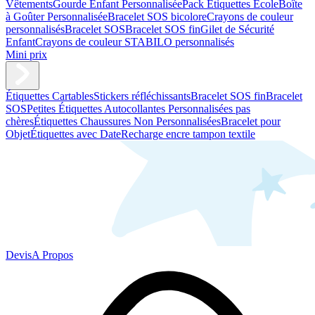
Vêtements
Gourde Enfant Personnalisée
Pack Étiquettes École
Boîte
à Goûter Personnalisée
Bracelet SOS bicolore
Crayons de couleur
personnalisés
Bracelet SOS
Bracelet SOS fin
Gilet de Sécurité
Enfant
Crayons de couleur STABILO personnalisés
Mini prix
Étiquettes Cartables
Stickers réfléchissants
Bracelet SOS fin
Bracelet
SOS
Petites Étiquettes Autocollantes Personnalisées pas
chères
Étiquettes Chaussures Non Personnalisées
Bracelet pour
Objet
Étiquettes avec Date
Recharge encre tampon textile
Devis
A Propos