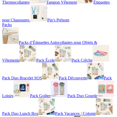
Thermocollantes
Tampon Vêtement
Étiquettes
pour Chaussures
Pin’s Prénom
Packs
Packs d’Étiquettes Autocollantes pour Objets &
Vêtements
Pack École
Pack Crèche
Pack Duo Bracelet SOS
Pack Découverte
Pack
Loisirs
Pack Goûter
Pack Duo Gourde
Pack Duo Lunch Box
Pack Vacances / Colonie