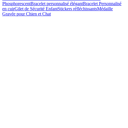
Phosphorescent
Bracelet personnalisé élégant
Bracelet Personnalisé
en cuir
Gilet de Sécurité Enfant
Stickers réfléchissants
Médaille
Gravée pour Chien et Chat