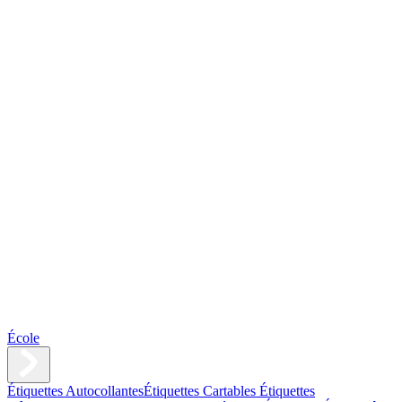
École
Étiquettes Autocollantes
Étiquettes Cartables
Étiquettes