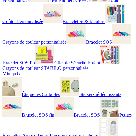
Personnalisée
Pack Étiquettes École
Boîte à
Goûter Personnalisée
Bracelet SOS bicolore
Crayons de couleur personnalisés
Bracelet SOS
Bracelet SOS fin
Gilet de Sécurité Enfant
Crayons de couleur STABILO personnalisés
Mini prix
Étiquettes Cartables
Stickers réfléchissants
Bracelet SOS fin
Bracelet SOS
Petites
Étiquettes Autocollantes Personnalisées pas chères