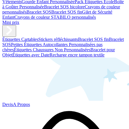
Vêtements
Gourde Enfant Personnalisée
Pack Étiquettes École
Boîte
à Goûter Personnalisée
Bracelet SOS bicolore
Crayons de couleur
personnalisés
Bracelet SOS
Bracelet SOS fin
Gilet de Sécurité
Enfant
Crayons de couleur STABILO personnalisés
Mini prix
Étiquettes Cartables
Stickers réfléchissants
Bracelet SOS fin
Bracelet
SOS
Petites Étiquettes Autocollantes Personnalisées pas
chères
Étiquettes Chaussures Non Personnalisées
Bracelet pour
Objet
Étiquettes avec Date
Recharge encre tampon textile
Devis
A Propos