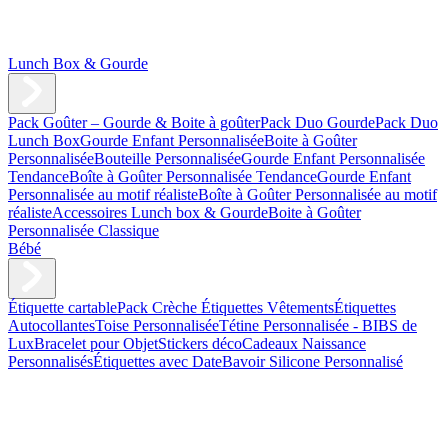
Lunch Box & Gourde
Pack Goûter – Gourde & Boite à goûter
Pack Duo Gourde
Pack Duo
Lunch Box
Gourde Enfant Personnalisée
Boite à Goûter
Personnalisée
Bouteille Personnalisée
Gourde Enfant Personnalisée
Tendance
Boîte à Goûter Personnalisée Tendance
Gourde Enfant
Personnalisée au motif réaliste
Boîte à Goûter Personnalisée au motif
réaliste
Accessoires Lunch box & Gourde
Boite à Goûter
Personnalisée Classique
Bébé
Étiquette cartable
Pack Crèche
Étiquettes Vêtements
Étiquettes
Autocollantes
Toise Personnalisée
Tétine Personnalisée - BIBS de
Lux
Bracelet pour Objet
Stickers déco
Cadeaux Naissance
Personnalisés
Étiquettes avec Date
Bavoir Silicone Personnalisé