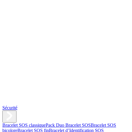
Sécurité
Bracelet SOS classique
Pack Duo Bracelet SOS
Bracelet SOS
bicolore
Bracelet SOS fin
Bracelet d’Identification SOS