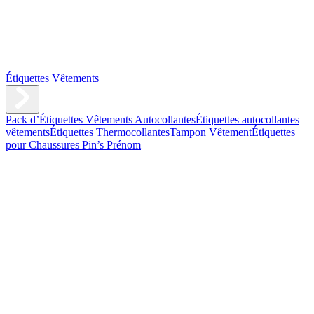
Étiquettes Vêtements
Pack d’Étiquettes Vêtements Autocollantes
Étiquettes autocollantes
vêtements
Étiquettes Thermocollantes
Tampon Vêtement
Étiquettes
pour Chaussures
Pin’s Prénom