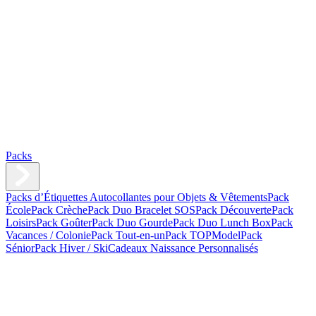
Packs
Packs d’Étiquettes Autocollantes pour Objets & Vêtements
Pack
École
Pack Crèche
Pack Duo Bracelet SOS
Pack Découverte
Pack
Loisirs
Pack Goûter
Pack Duo Gourde
Pack Duo Lunch Box
Pack
Vacances / Colonie
Pack Tout-en-un
Pack TOPModel
Pack
Sénior
Pack Hiver / Ski
Cadeaux Naissance Personnalisés