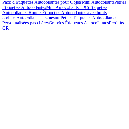
Pack d'Étiquettes Autocollantes pour Objets
Mini Autocollants
Petites
Étiquettes Autocollantes
Mini Autocollants – XS
Étiquettes
Autocollantes Rondes
Étiquettes Autocollantes avec bords
ondulés
Autocollants sur-mesure
Petites Étiquettes Autocollantes
Personnalisées pas chères
Grandes Étiquettes Autocollantes
Produits
QR