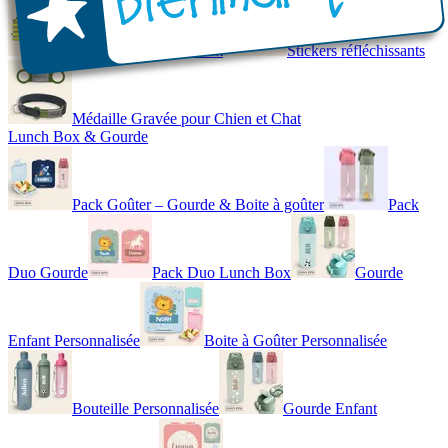
Gilet de Sécurité Enfant
Stickers réfléchissants
Médaille Gravée pour Chien et Chat
Lunch Box & Gourde
Pack Goûter – Gourde & Boite à goûter
Pack
Duo Gourde
Pack Duo Lunch Box
Gourde
Enfant Personnalisée
Boite à Goûter Personnalisée
Bouteille Personnalisée
Gourde Enfant