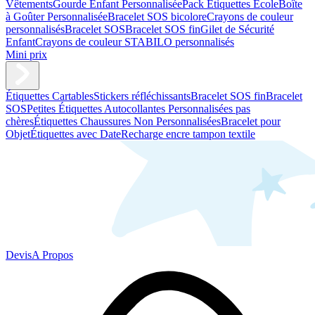
Vêtements
Gourde Enfant Personnalisée
Pack Étiquettes École
Boîte
à Goûter Personnalisée
Bracelet SOS bicolore
Crayons de couleur
personnalisés
Bracelet SOS
Bracelet SOS fin
Gilet de Sécurité
Enfant
Crayons de couleur STABILO personnalisés
Mini prix
Étiquettes Cartables
Stickers réfléchissants
Bracelet SOS fin
Bracelet
SOS
Petites Étiquettes Autocollantes Personnalisées pas
chères
Étiquettes Chaussures Non Personnalisées
Bracelet pour
Objet
Étiquettes avec Date
Recharge encre tampon textile
Devis
A Propos