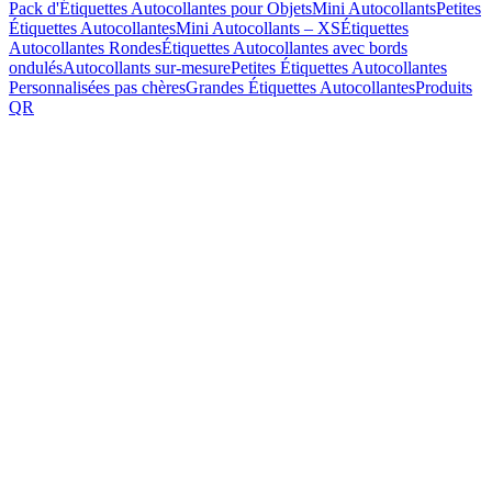
Pack d'Étiquettes Autocollantes pour Objets
Mini Autocollants
Petites
Étiquettes Autocollantes
Mini Autocollants – XS
Étiquettes
Autocollantes Rondes
Étiquettes Autocollantes avec bords
ondulés
Autocollants sur-mesure
Petites Étiquettes Autocollantes
Personnalisées pas chères
Grandes Étiquettes Autocollantes
Produits
QR