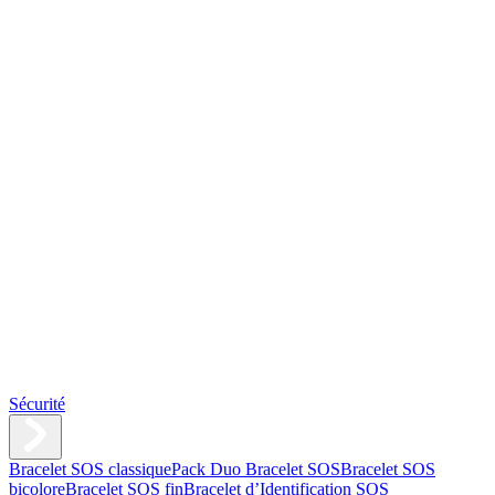
Sécurité
Bracelet SOS classique
Pack Duo Bracelet SOS
Bracelet SOS
bicolore
Bracelet SOS fin
Bracelet d’Identification SOS