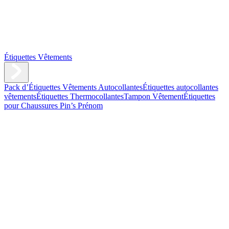
Étiquettes Vêtements
Pack d’Étiquettes Vêtements Autocollantes
Étiquettes autocollantes
vêtements
Étiquettes Thermocollantes
Tampon Vêtement
Étiquettes
pour Chaussures
Pin’s Prénom