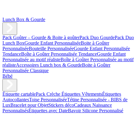
Lunch Box & Gourde
Pack Goûter – Gourde & Boite à goûter
Pack Duo Gourde
Pack Duo
Lunch Box
Gourde Enfant Personnalisée
Boite à Goûter
Personnalisée
Bouteille Personnalisée
Gourde Enfant Personnalisée
Tendance
Boîte à Goûter Personnalisée Tendance
Gourde Enfant
Personnalisée au motif réaliste
Boîte à Goûter Personnalisée au motif
réaliste
Accessoires Lunch box & Gourde
Boite à Goûter
Personnalisée Classique
Bébé
Étiquette cartable
Pack Crèche
Étiquettes Vêtements
Étiquettes
Autocollantes
Toise Personnalisée
Tétine Personnalisée - BIBS de
Lux
Bracelet pour Objet
Stickers déco
Cadeaux Naissance
Personnalisés
Étiquettes avec Date
Bavoir Silicone Personnalisé