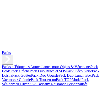
Packs
Packs d’Étiquettes Autocollantes pour Objets & Vêtements
Pack
École
Pack Crèche
Pack Duo Bracelet SOS
Pack Découverte
Pack
Loisirs
Pack Goûter
Pack Duo Gourde
Pack Duo Lunch Box
Pack
Vacances / Colonie
Pack Tout-en-un
Pack TOPModel
Pack
Sénior
Pack Hiver / Ski
Cadeaux Naissance Personnalisés