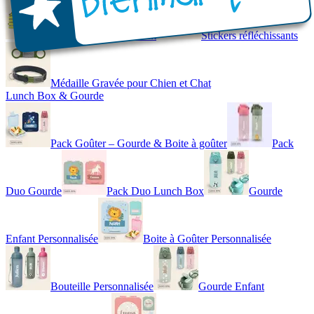
Gilet de Sécurité Enfant
Stickers réfléchissants
Médaille Gravée pour Chien et Chat
Lunch Box & Gourde
Pack Goûter – Gourde & Boite à goûter
Pack
Duo Gourde
Pack Duo Lunch Box
Gourde
Enfant Personnalisée
Boite à Goûter Personnalisée
Bouteille Personnalisée
Gourde Enfant