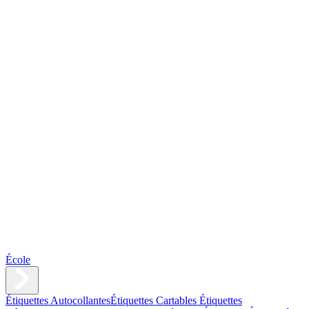
École
Étiquettes Autocollantes
Étiquettes Cartables
Étiquettes