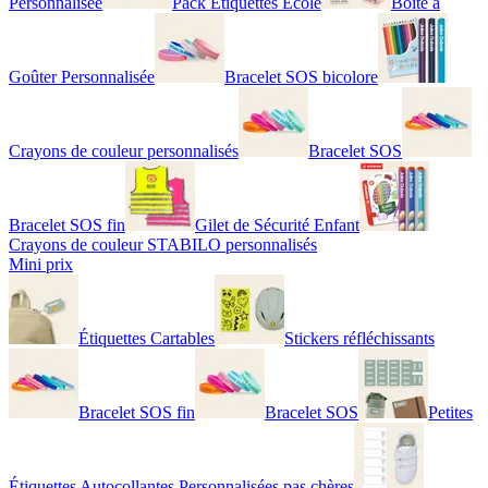
Personnalisée
Pack Étiquettes École
Boîte à
Goûter Personnalisée
Bracelet SOS bicolore
Crayons de couleur personnalisés
Bracelet SOS
Bracelet SOS fin
Gilet de Sécurité Enfant
Crayons de couleur STABILO personnalisés
Mini prix
Étiquettes Cartables
Stickers réfléchissants
Bracelet SOS fin
Bracelet SOS
Petites
Étiquettes Autocollantes Personnalisées pas chères