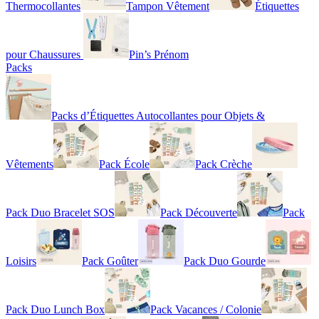
Thermocollantes
Tampon Vêtement
Étiquettes
pour Chaussures
Pin’s Prénom
Packs
Packs d’Étiquettes Autocollantes pour Objets &
Vêtements
Pack École
Pack Crèche
Pack Duo Bracelet SOS
Pack Découverte
Pack
Loisirs
Pack Goûter
Pack Duo Gourde
Pack Duo Lunch Box
Pack Vacances / Colonie