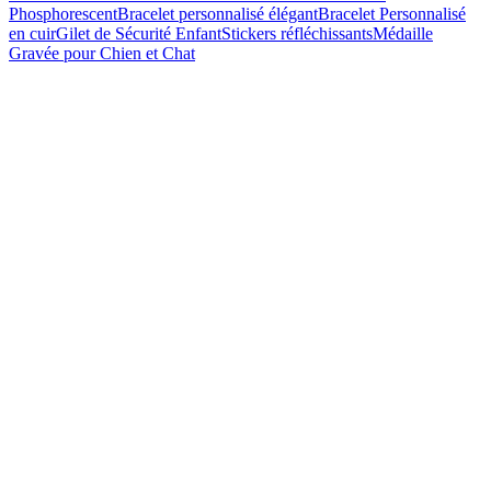
Phosphorescent
Bracelet personnalisé élégant
Bracelet Personnalisé
en cuir
Gilet de Sécurité Enfant
Stickers réfléchissants
Médaille
Gravée pour Chien et Chat