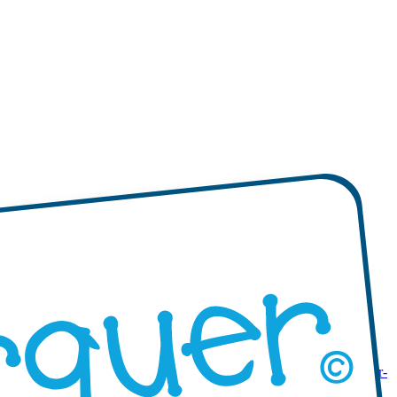
s Rondes
Étiquettes Autocollantes avec bords ondulés
Autocollants sur-