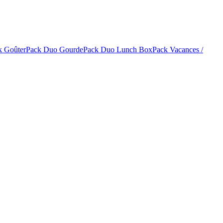
k Goûter
Pack Duo Gourde
Pack Duo Lunch Box
Pack Vacances /