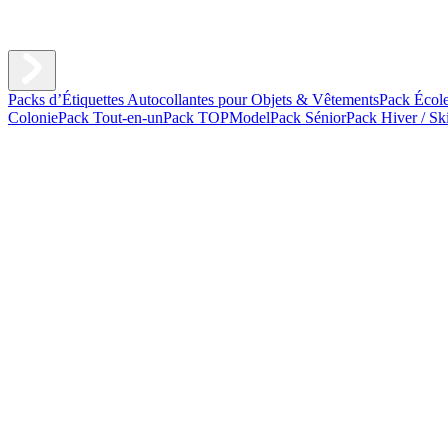
Packs d’Étiquettes Autocollantes pour Objets & Vêtements
Pack Écol
Colonie
Pack Tout-en-un
Pack TOPModel
Pack Sénior
Pack Hiver / Sk