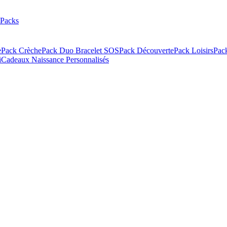
Packs
e
Pack Crèche
Pack Duo Bracelet SOS
Pack Découverte
Pack Loisirs
Pac
i
Cadeaux Naissance Personnalisés