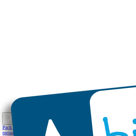
É
Pack d'Étiquettes Autocollantes pour Objets
Mini Autocollants
Petites 
mesure
Petites Étiquettes Autocollantes Personnalisées pas chères
Grand