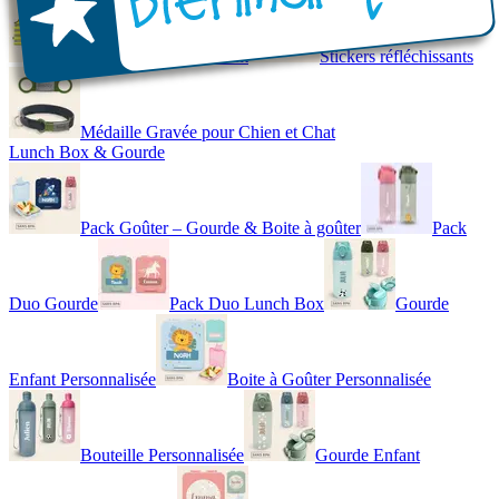
Gilet de Sécurité Enfant
Stickers réfléchissants
Médaille Gravée pour Chien et Chat
Lunch Box & Gourde
Pack Goûter – Gourde & Boite à goûter
Pack
Duo Gourde
Pack Duo Lunch Box
Gourde
Enfant Personnalisée
Boite à Goûter Personnalisée
Bouteille Personnalisée
Gourde Enfant