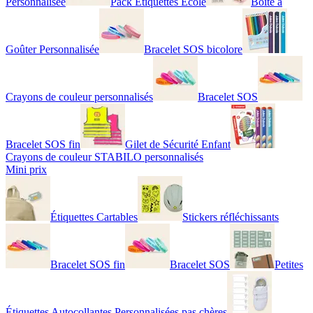
Personnalisée
Pack Étiquettes École
Boîte à
Goûter Personnalisée
Bracelet SOS bicolore
Crayons de couleur personnalisés
Bracelet SOS
Bracelet SOS fin
Gilet de Sécurité Enfant
Crayons de couleur STABILO personnalisés
Mini prix
Étiquettes Cartables
Stickers réfléchissants
Bracelet SOS fin
Bracelet SOS
Petites
Étiquettes Autocollantes Personnalisées pas chères