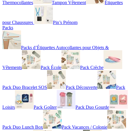
Thermocollantes
Tampon Vêtement
Étiquettes
pour Chaussures
Pin’s Prénom
Packs
Packs d’Étiquettes Autocollantes pour Objets &
Vêtements
Pack École
Pack Crèche
Pack Duo Bracelet SOS
Pack Découverte
Pack
Loisirs
Pack Goûter
Pack Duo Gourde
Pack Duo Lunch Box
Pack Vacances / Colonie