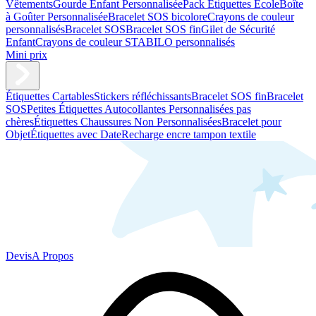
Vêtements
Gourde Enfant Personnalisée
Pack Étiquettes École
Boîte
à Goûter Personnalisée
Bracelet SOS bicolore
Crayons de couleur
personnalisés
Bracelet SOS
Bracelet SOS fin
Gilet de Sécurité
Enfant
Crayons de couleur STABILO personnalisés
Mini prix
Étiquettes Cartables
Stickers réfléchissants
Bracelet SOS fin
Bracelet
SOS
Petites Étiquettes Autocollantes Personnalisées pas
chères
Étiquettes Chaussures Non Personnalisées
Bracelet pour
Objet
Étiquettes avec Date
Recharge encre tampon textile
Devis
A Propos