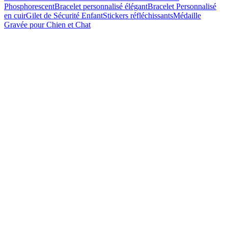
Phosphorescent
Bracelet personnalisé élégant
Bracelet Personnalisé
en cuir
Gilet de Sécurité Enfant
Stickers réfléchissants
Médaille
Gravée pour Chien et Chat