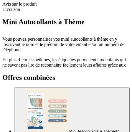
Avis sur le produit
Livraison
Mini Autocollants à Thème
Vous pouvez personnaliser vos mini autocollants à thème en y
inscrivant le nom et le prénom de votre enfant et/ou un numéro de
téléphone.
En plus d’être esthétiques, les étiquettes permettent aux enfants qui
ne savent pas lire de reconnaitre facilement leurs affaires grâce aux
illustrations.
Offres combinées
Un lot se compose de 42 autocollants personnalisés, mesurant 3,8 x
0,6 cm.
Ces autocollants personnalisés sont parfaits pour étiqueter et
marquer tous les petits objets du quotidien tels que les stylos,
crayons, règles, clés USB, brosses à dents, montres, lunettes et bien
d'autres articles encore.
Comme nos autres gammes d’
autocollants personnalisés
, les mini
autocollants à thème résistent au lave-vaisselle et au micro-ondes.
Mini Autocollants à Thème
42