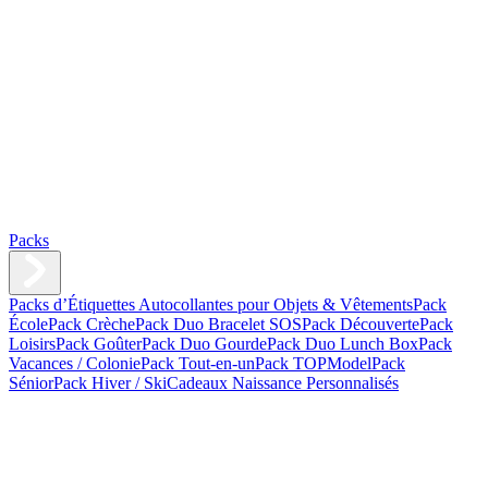
Packs
Packs d’Étiquettes Autocollantes pour Objets & Vêtements
Pack
École
Pack Crèche
Pack Duo Bracelet SOS
Pack Découverte
Pack
Loisirs
Pack Goûter
Pack Duo Gourde
Pack Duo Lunch Box
Pack
Vacances / Colonie
Pack Tout-en-un
Pack TOPModel
Pack
Sénior
Pack Hiver / Ski
Cadeaux Naissance Personnalisés