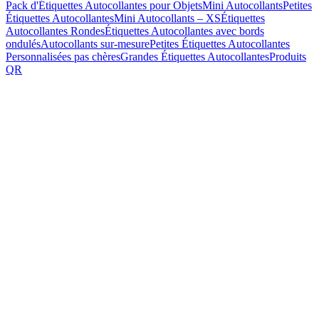
Pack d'Étiquettes Autocollantes pour Objets
Mini Autocollants
Petites
Étiquettes Autocollantes
Mini Autocollants – XS
Étiquettes
Autocollantes Rondes
Étiquettes Autocollantes avec bords
ondulés
Autocollants sur-mesure
Petites Étiquettes Autocollantes
Personnalisées pas chères
Grandes Étiquettes Autocollantes
Produits
QR