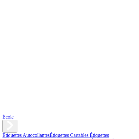
École
Étiquettes Autocollantes
Étiquettes Cartables
Étiquettes