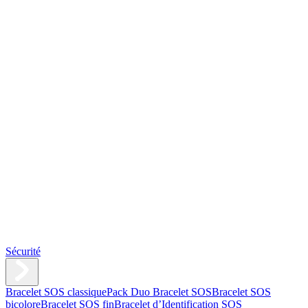
Sécurité
Bracelet SOS classique
Pack Duo Bracelet SOS
Bracelet SOS
bicolore
Bracelet SOS fin
Bracelet d’Identification SOS