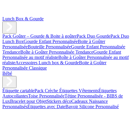
Lunch Box & Gourde
Pack Goûter – Gourde & Boite à goûter
Pack Duo Gourde
Pack Duo
Lunch Box
Gourde Enfant Personnalisée
Boite à Goûter
Personnalisée
Bouteille Personnalisée
Gourde Enfant Personnalisée
Tendance
Boîte à Goûter Personnalisée Tendance
Gourde Enfant
Personnalisée au motif réaliste
Boîte à Goûter Personnalisée au motif
réaliste
Accessoires Lunch box & Gourde
Boite à Goûter
Personnalisée Classique
Bébé
Étiquette cartable
Pack Crèche
Étiquettes Vêtements
Étiquettes
Autocollantes
Toise Personnalisée
Tétine Personnalisée - BIBS de
Lux
Bracelet pour Objet
Stickers déco
Cadeaux Naissance
Personnalisés
Étiquettes avec Date
Bavoir Silicone Personnalisé