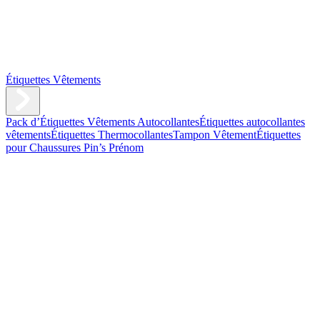
Étiquettes Vêtements
Pack d’Étiquettes Vêtements Autocollantes
Étiquettes autocollantes
vêtements
Étiquettes Thermocollantes
Tampon Vêtement
Étiquettes
pour Chaussures
Pin’s Prénom