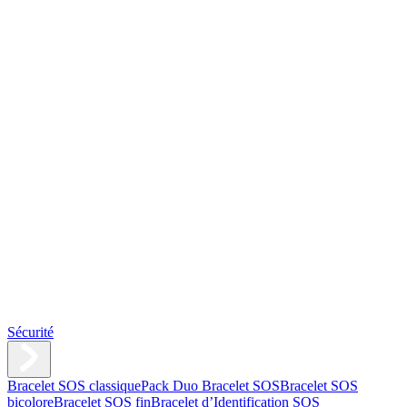
Sécurité
Bracelet SOS classique
Pack Duo Bracelet SOS
Bracelet SOS
bicolore
Bracelet SOS fin
Bracelet d’Identification SOS