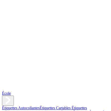
École
Étiquettes Autocollantes
Étiquettes Cartables
Étiquettes