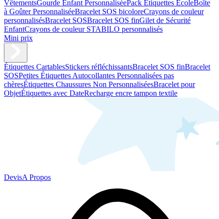
Vêtements
Gourde Enfant Personnalisée
Pack Étiquettes École
Boîte
à Goûter Personnalisée
Bracelet SOS bicolore
Crayons de couleur
personnalisés
Bracelet SOS
Bracelet SOS fin
Gilet de Sécurité
Enfant
Crayons de couleur STABILO personnalisés
Mini prix
Étiquettes Cartables
Stickers réfléchissants
Bracelet SOS fin
Bracelet
SOS
Petites Étiquettes Autocollantes Personnalisées pas
chères
Étiquettes Chaussures Non Personnalisées
Bracelet pour
Objet
Étiquettes avec Date
Recharge encre tampon textile
Devis
A Propos