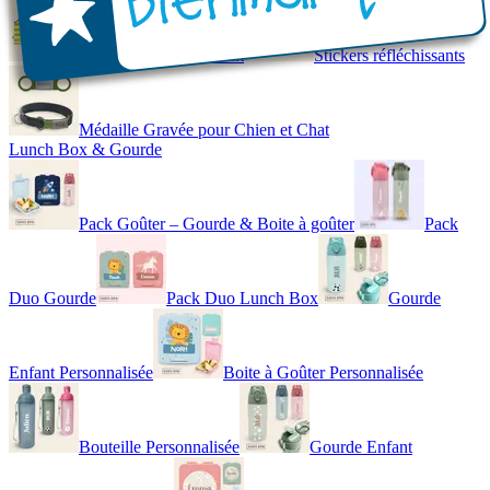
Gilet de Sécurité Enfant
Stickers réfléchissants
Médaille Gravée pour Chien et Chat
Lunch Box & Gourde
Pack Goûter – Gourde & Boite à goûter
Pack
Duo Gourde
Pack Duo Lunch Box
Gourde
Enfant Personnalisée
Boite à Goûter Personnalisée
Bouteille Personnalisée
Gourde Enfant