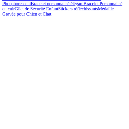
Phosphorescent
Bracelet personnalisé élégant
Bracelet Personnalisé
en cuir
Gilet de Sécurité Enfant
Stickers réfléchissants
Médaille
Gravée pour Chien et Chat