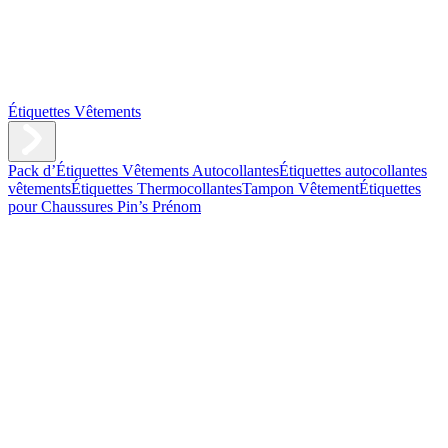
Étiquettes Vêtements
Pack d’Étiquettes Vêtements Autocollantes
Étiquettes autocollantes
vêtements
Étiquettes Thermocollantes
Tampon Vêtement
Étiquettes
pour Chaussures
Pin’s Prénom