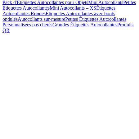
Pack d'Étiquettes Autocollantes pour Objets
Mini Autocollants
Petites
Étiquettes Autocollantes
Mini Autocollants – XS
Étiquettes
Autocollantes Rondes
Étiquettes Autocollantes avec bords
ondulés
Autocollants sur-mesure
Petites Étiquettes Autocollantes
Personnalisées pas chères
Grandes Étiquettes Autocollantes
Produits
QR