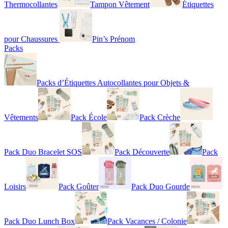
Thermocollantes
Tampon Vêtement
Étiquettes
pour Chaussures
Pin’s Prénom
Packs
Packs d’Étiquettes Autocollantes pour Objets &
Vêtements
Pack École
Pack Crèche
Pack Duo Bracelet SOS
Pack Découverte
Pack
Loisirs
Pack Goûter
Pack Duo Gourde
Pack Duo Lunch Box
Pack Vacances / Colonie