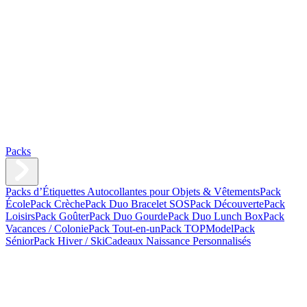
Packs
Packs d’Étiquettes Autocollantes pour Objets & Vêtements
Pack
École
Pack Crèche
Pack Duo Bracelet SOS
Pack Découverte
Pack
Loisirs
Pack Goûter
Pack Duo Gourde
Pack Duo Lunch Box
Pack
Vacances / Colonie
Pack Tout-en-un
Pack TOPModel
Pack
Sénior
Pack Hiver / Ski
Cadeaux Naissance Personnalisés