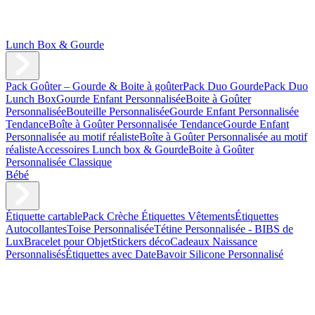
Lunch Box & Gourde
Pack Goûter – Gourde & Boite à goûter
Pack Duo Gourde
Pack Duo
Lunch Box
Gourde Enfant Personnalisée
Boite à Goûter
Personnalisée
Bouteille Personnalisée
Gourde Enfant Personnalisée
Tendance
Boîte à Goûter Personnalisée Tendance
Gourde Enfant
Personnalisée au motif réaliste
Boîte à Goûter Personnalisée au motif
réaliste
Accessoires Lunch box & Gourde
Boite à Goûter
Personnalisée Classique
Bébé
Étiquette cartable
Pack Crèche
Étiquettes Vêtements
Étiquettes
Autocollantes
Toise Personnalisée
Tétine Personnalisée - BIBS de
Lux
Bracelet pour Objet
Stickers déco
Cadeaux Naissance
Personnalisés
Étiquettes avec Date
Bavoir Silicone Personnalisé