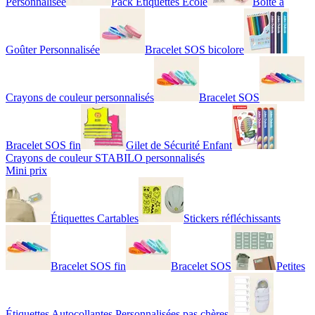
Personnalisée
Pack Étiquettes École
Boîte à
Goûter Personnalisée
Bracelet SOS bicolore
Crayons de couleur personnalisés
Bracelet SOS
Bracelet SOS fin
Gilet de Sécurité Enfant
Crayons de couleur STABILO personnalisés
Mini prix
Étiquettes Cartables
Stickers réfléchissants
Bracelet SOS fin
Bracelet SOS
Petites
Étiquettes Autocollantes Personnalisées pas chères