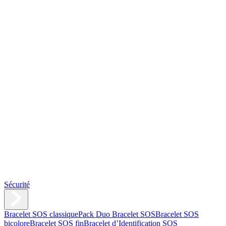
Sécurité
Bracelet SOS classique
Pack Duo Bracelet SOS
Bracelet SOS
bicolore
Bracelet SOS fin
Bracelet d’Identification SOS