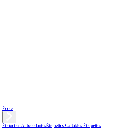
École
Étiquettes Autocollantes
Étiquettes Cartables
Étiquettes