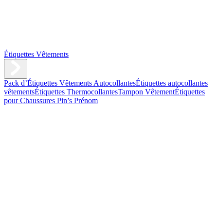
Étiquettes Vêtements
Pack d’Étiquettes Vêtements Autocollantes
Étiquettes autocollantes
vêtements
Étiquettes Thermocollantes
Tampon Vêtement
Étiquettes
pour Chaussures
Pin’s Prénom