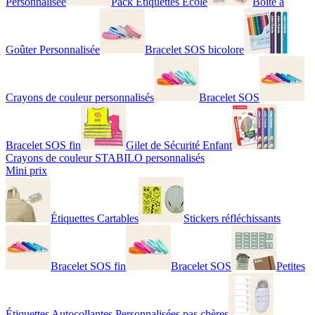
Personnalisée
Pack Étiquettes École
Boîte à
Goûter Personnalisée
Bracelet SOS bicolore
Crayons de couleur personnalisés
Bracelet SOS
Bracelet SOS fin
Gilet de Sécurité Enfant
Crayons de couleur STABILO personnalisés
Mini prix
Étiquettes Cartables
Stickers réfléchissants
Bracelet SOS fin
Bracelet SOS
Petites
Étiquettes Autocollantes Personnalisées pas chères