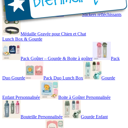
Gilet de Sécurité Enfant
Stickers réfléchissants
Médaille Gravée pour Chien et Chat
Lunch Box & Gourde
Pack Goûter – Gourde & Boite à goûter
Pack
Duo Gourde
Pack Duo Lunch Box
Gourde
Enfant Personnalisée
Boite à Goûter Personnalisée
Bouteille Personnalisée
Gourde Enfant