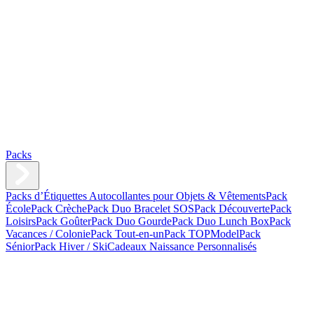
Packs
Packs d’Étiquettes Autocollantes pour Objets & Vêtements
Pack
École
Pack Crèche
Pack Duo Bracelet SOS
Pack Découverte
Pack
Loisirs
Pack Goûter
Pack Duo Gourde
Pack Duo Lunch Box
Pack
Vacances / Colonie
Pack Tout-en-un
Pack TOPModel
Pack
Sénior
Pack Hiver / Ski
Cadeaux Naissance Personnalisés