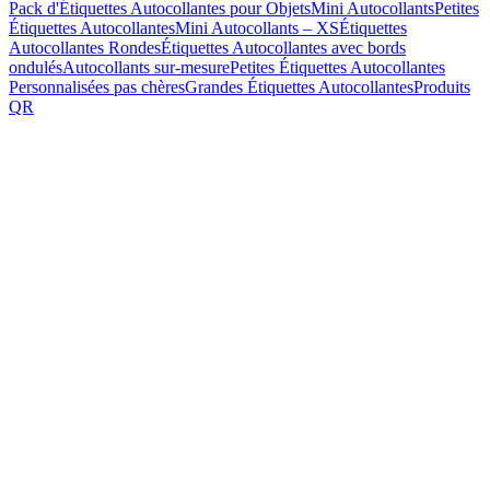
Pack d'Étiquettes Autocollantes pour Objets
Mini Autocollants
Petites
Étiquettes Autocollantes
Mini Autocollants – XS
Étiquettes
Autocollantes Rondes
Étiquettes Autocollantes avec bords
ondulés
Autocollants sur-mesure
Petites Étiquettes Autocollantes
Personnalisées pas chères
Grandes Étiquettes Autocollantes
Produits
QR