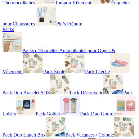
Thermocollantes
Tampon Vêtement
Étiquettes
pour Chaussures
Pin’s Prénom
Packs
Packs d’Étiquettes Autocollantes pour Objets &
Vêtements
Pack École
Pack Crèche
Pack Duo Bracelet SOS
Pack Découverte
Pack
Loisirs
Pack Goûter
Pack Duo Gourde
Pack Duo Lunch Box
Pack Vacances / Colonie