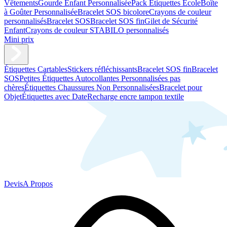
Vêtements
Gourde Enfant Personnalisée
Pack Étiquettes École
Boîte
à Goûter Personnalisée
Bracelet SOS bicolore
Crayons de couleur
personnalisés
Bracelet SOS
Bracelet SOS fin
Gilet de Sécurité
Enfant
Crayons de couleur STABILO personnalisés
Mini prix
Étiquettes Cartables
Stickers réfléchissants
Bracelet SOS fin
Bracelet
SOS
Petites Étiquettes Autocollantes Personnalisées pas
chères
Étiquettes Chaussures Non Personnalisées
Bracelet pour
Objet
Étiquettes avec Date
Recharge encre tampon textile
Devis
A Propos