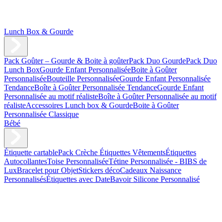
Lunch Box & Gourde
Pack Goûter – Gourde & Boite à goûter
Pack Duo Gourde
Pack Duo
Lunch Box
Gourde Enfant Personnalisée
Boite à Goûter
Personnalisée
Bouteille Personnalisée
Gourde Enfant Personnalisée
Tendance
Boîte à Goûter Personnalisée Tendance
Gourde Enfant
Personnalisée au motif réaliste
Boîte à Goûter Personnalisée au motif
réaliste
Accessoires Lunch box & Gourde
Boite à Goûter
Personnalisée Classique
Bébé
Étiquette cartable
Pack Crèche
Étiquettes Vêtements
Étiquettes
Autocollantes
Toise Personnalisée
Tétine Personnalisée - BIBS de
Lux
Bracelet pour Objet
Stickers déco
Cadeaux Naissance
Personnalisés
Étiquettes avec Date
Bavoir Silicone Personnalisé