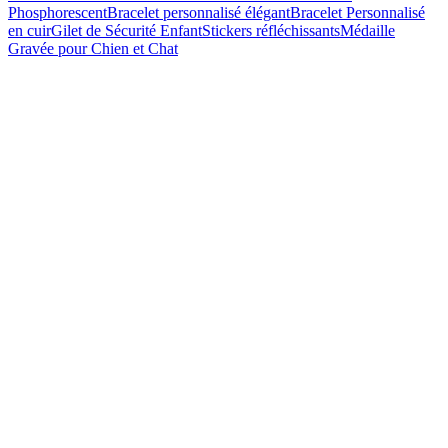
Phosphorescent
Bracelet personnalisé élégant
Bracelet Personnalisé
en cuir
Gilet de Sécurité Enfant
Stickers réfléchissants
Médaille
Gravée pour Chien et Chat