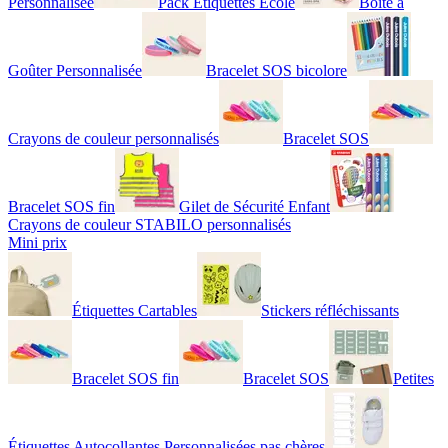
Personnalisée
Pack Étiquettes École
Boîte à
Goûter Personnalisée
Bracelet SOS bicolore
Crayons de couleur personnalisés
Bracelet SOS
Bracelet SOS fin
Gilet de Sécurité Enfant
Crayons de couleur STABILO personnalisés
Mini prix
Étiquettes Cartables
Stickers réfléchissants
Bracelet SOS fin
Bracelet SOS
Petites
Étiquettes Autocollantes Personnalisées pas chères