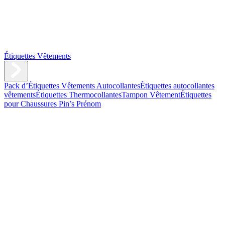
Étiquettes Vêtements
Pack d’Étiquettes Vêtements Autocollantes
Étiquettes autocollantes
vêtements
Étiquettes Thermocollantes
Tampon Vêtement
Étiquettes
pour Chaussures
Pin’s Prénom