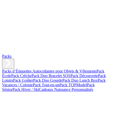
Packs
Packs d’Étiquettes Autocollantes pour Objets & Vêtements
Pack
École
Pack Crèche
Pack Duo Bracelet SOS
Pack Découverte
Pack
Loisirs
Pack Goûter
Pack Duo Gourde
Pack Duo Lunch Box
Pack
Vacances / Colonie
Pack Tout-en-un
Pack TOPModel
Pack
Sénior
Pack Hiver / Ski
Cadeaux Naissance Personnalisés