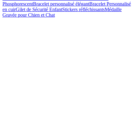
Phosphorescent
Bracelet personnalisé élégant
Bracelet Personnalisé
en cuir
Gilet de Sécurité Enfant
Stickers réfléchissants
Médaille
Gravée pour Chien et Chat