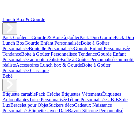
Lunch Box & Gourde
Pack Goûter – Gourde & Boite à goûter
Pack Duo Gourde
Pack Duo
Lunch Box
Gourde Enfant Personnalisée
Boite à Goûter
Personnalisée
Bouteille Personnalisée
Gourde Enfant Personnalisée
Tendance
Boîte à Goûter Personnalisée Tendance
Gourde Enfant
Personnalisée au motif réaliste
Boîte à Goûter Personnalisée au motif
réaliste
Accessoires Lunch box & Gourde
Boite à Goûter
Personnalisée Classique
Bébé
Étiquette cartable
Pack Crèche
Étiquettes Vêtements
Étiquettes
Autocollantes
Toise Personnalisée
Tétine Personnalisée - BIBS de
Lux
Bracelet pour Objet
Stickers déco
Cadeaux Naissance
Personnalisés
Étiquettes avec Date
Bavoir Silicone Personnalisé