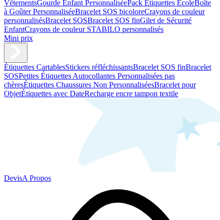
Vêtements
Gourde Enfant Personnalisée
Pack Étiquettes École
Boîte
à Goûter Personnalisée
Bracelet SOS bicolore
Crayons de couleur
personnalisés
Bracelet SOS
Bracelet SOS fin
Gilet de Sécurité
Enfant
Crayons de couleur STABILO personnalisés
Mini prix
Étiquettes Cartables
Stickers réfléchissants
Bracelet SOS fin
Bracelet
SOS
Petites Étiquettes Autocollantes Personnalisées pas
chères
Étiquettes Chaussures Non Personnalisées
Bracelet pour
Objet
Étiquettes avec Date
Recharge encre tampon textile
Devis
A Propos