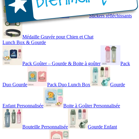
Gilet de Sécurité Enfant
Stickers réfléchissants
Médaille Gravée pour Chien et Chat
Lunch Box & Gourde
Pack Goûter – Gourde & Boite à goûter
Pack
Duo Gourde
Pack Duo Lunch Box
Gourde
Enfant Personnalisée
Boite à Goûter Personnalisée
Bouteille Personnalisée
Gourde Enfant