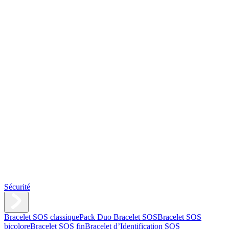
Sécurité
Bracelet SOS classique
Pack Duo Bracelet SOS
Bracelet SOS
bicolore
Bracelet SOS fin
Bracelet d’Identification SOS