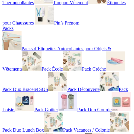
Thermocollantes
Tampon Vêtement
Étiquettes
pour Chaussures
Pin’s Prénom
Packs
Packs d’Étiquettes Autocollantes pour Objets &
Vêtements
Pack École
Pack Crèche
Pack Duo Bracelet SOS
Pack Découverte
Pack
Loisirs
Pack Goûter
Pack Duo Gourde
Pack Duo Lunch Box
Pack Vacances / Colonie