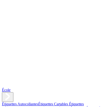
École
Étiquettes Autocollantes
Étiquettes Cartables
Étiquettes