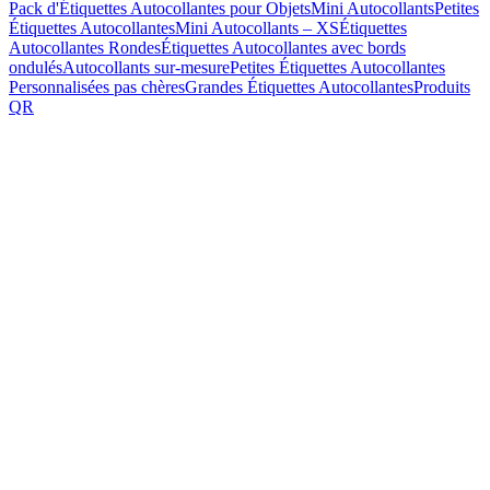
Pack d'Étiquettes Autocollantes pour Objets
Mini Autocollants
Petites
Étiquettes Autocollantes
Mini Autocollants – XS
Étiquettes
Autocollantes Rondes
Étiquettes Autocollantes avec bords
ondulés
Autocollants sur-mesure
Petites Étiquettes Autocollantes
Personnalisées pas chères
Grandes Étiquettes Autocollantes
Produits
QR