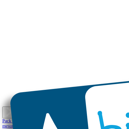
É
Pack d'Étiquettes Autocollantes pour Objets
Mini Autocollants
Petites 
mesure
Petites Étiquettes Autocollantes Personnalisées pas chères
Grand