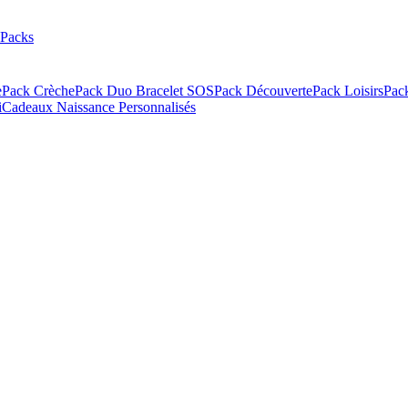
Packs
e
Pack Crèche
Pack Duo Bracelet SOS
Pack Découverte
Pack Loisirs
Pac
i
Cadeaux Naissance Personnalisés