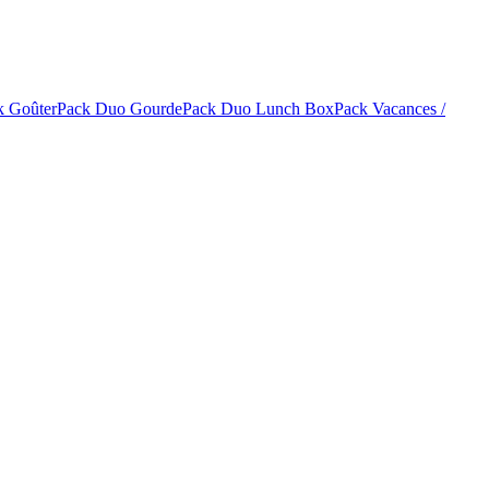
k Goûter
Pack Duo Gourde
Pack Duo Lunch Box
Pack Vacances /