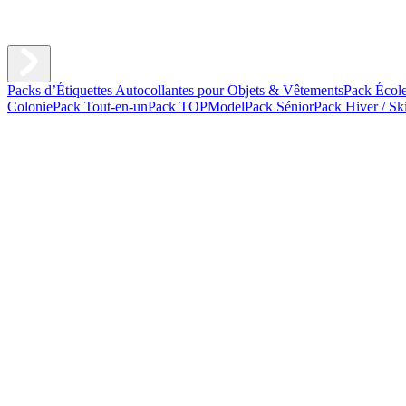
Packs d’Étiquettes Autocollantes pour Objets & Vêtements
Pack Écol
Colonie
Pack Tout-en-un
Pack TOPModel
Pack Sénior
Pack Hiver / Sk