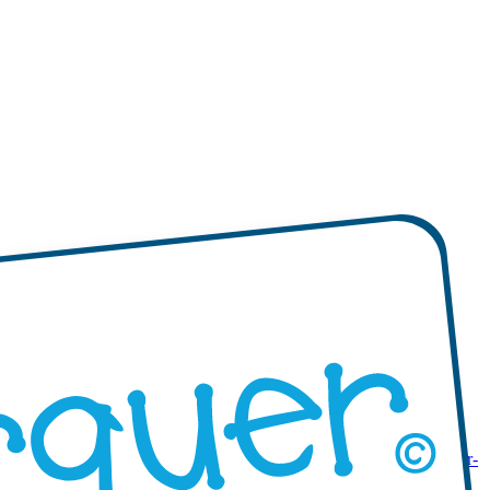
s Rondes
Étiquettes Autocollantes avec bords ondulés
Autocollants sur-