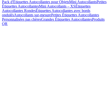
Pack d'Étiquettes Autocollantes pour Objets
Mini Autocollants
Petites
Étiquettes Autocollantes
Mini Autocollants – XS
Étiquettes
Autocollantes Rondes
Étiquettes Autocollantes avec bords
ondulés
Autocollants sur-mesure
Petites Étiquettes Autocollantes
Personnalisées pas chères
Grandes Étiquettes Autocollantes
Produits
QR