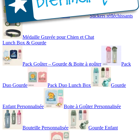
Gilet de Sécurité Enfant
Stickers réfléchissants
Médaille Gravée pour Chien et Chat
Lunch Box & Gourde
Pack Goûter – Gourde & Boite à goûter
Pack
Duo Gourde
Pack Duo Lunch Box
Gourde
Enfant Personnalisée
Boite à Goûter Personnalisée
Bouteille Personnalisée
Gourde Enfant