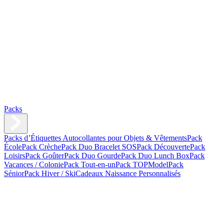
Packs
Packs d’Étiquettes Autocollantes pour Objets & Vêtements
Pack
École
Pack Crèche
Pack Duo Bracelet SOS
Pack Découverte
Pack
Loisirs
Pack Goûter
Pack Duo Gourde
Pack Duo Lunch Box
Pack
Vacances / Colonie
Pack Tout-en-un
Pack TOPModel
Pack
Sénior
Pack Hiver / Ski
Cadeaux Naissance Personnalisés