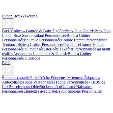
Lunch Box & Gourde
Pack Goûter – Gourde & Boite à goûter
Pack Duo Gourde
Pack Duo
Lunch Box
Gourde Enfant Personnalisée
Boite à Goûter
Personnalisée
Bouteille Personnalisée
Gourde Enfant Personnalisée
Tendance
Boîte à Goûter Personnalisée Tendance
Gourde Enfant
Personnalisée au motif réaliste
Boîte à Goûter Personnalisée au motif
réaliste
Accessoires Lunch box & Gourde
Boite à Goûter
Personnalisée Classique
Bébé
Étiquette cartable
Pack Crèche
Étiquettes Vêtements
Étiquettes
Autocollantes
Toise Personnalisée
Tétine Personnalisée - BIBS de
Lux
Bracelet pour Objet
Stickers déco
Cadeaux Naissance
Personnalisés
Étiquettes avec Date
Bavoir Silicone Personnalisé