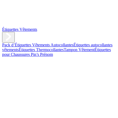
Étiquettes Vêtements
Pack d’Étiquettes Vêtements Autocollantes
Étiquettes autocollantes
vêtements
Étiquettes Thermocollantes
Tampon Vêtement
Étiquettes
pour Chaussures
Pin’s Prénom