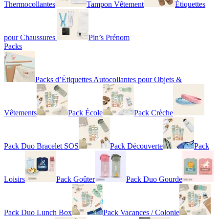
Thermocollantes
Tampon Vêtement
Étiquettes
pour Chaussures
Pin’s Prénom
Packs
Packs d’Étiquettes Autocollantes pour Objets &
Vêtements
Pack École
Pack Crèche
Pack Duo Bracelet SOS
Pack Découverte
Pack
Loisirs
Pack Goûter
Pack Duo Gourde
Pack Duo Lunch Box
Pack Vacances / Colonie