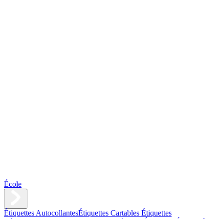
École
Étiquettes Autocollantes
Étiquettes Cartables
Étiquettes