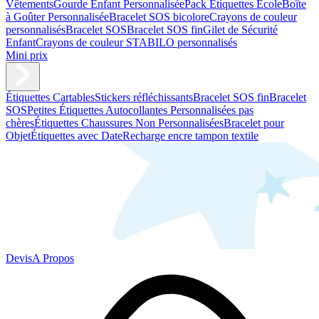
Vêtements
Gourde Enfant Personnalisée
Pack Étiquettes École
Boîte
à Goûter Personnalisée
Bracelet SOS bicolore
Crayons de couleur
personnalisés
Bracelet SOS
Bracelet SOS fin
Gilet de Sécurité
Enfant
Crayons de couleur STABILO personnalisés
Mini prix
Étiquettes Cartables
Stickers réfléchissants
Bracelet SOS fin
Bracelet
SOS
Petites Étiquettes Autocollantes Personnalisées pas
chères
Étiquettes Chaussures Non Personnalisées
Bracelet pour
Objet
Étiquettes avec Date
Recharge encre tampon textile
Devis
A Propos