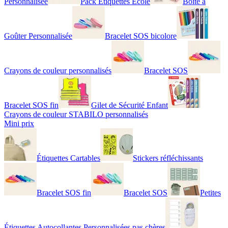
Personnalisée
Pack Étiquettes École
Boîte à
Goûter Personnalisée
Bracelet SOS bicolore
Crayons de couleur personnalisés
Bracelet SOS
Bracelet SOS fin
Gilet de Sécurité Enfant
Crayons de couleur STABILO personnalisés
Mini prix
Étiquettes Cartables
Stickers réfléchissants
Bracelet SOS fin
Bracelet SOS
Petites
Étiquettes Autocollantes Personnalisées pas chères