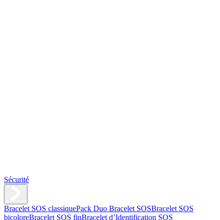
Sécurité
Bracelet SOS classique
Pack Duo Bracelet SOS
Bracelet SOS
bicolore
Bracelet SOS fin
Bracelet d’Identification SOS