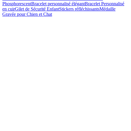
Phosphorescent
Bracelet personnalisé élégant
Bracelet Personnalisé
en cuir
Gilet de Sécurité Enfant
Stickers réfléchissants
Médaille
Gravée pour Chien et Chat