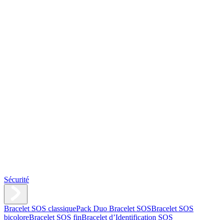
Sécurité
Bracelet SOS classique
Pack Duo Bracelet SOS
Bracelet SOS
bicolore
Bracelet SOS fin
Bracelet d’Identification SOS