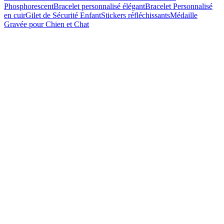
Phosphorescent
Bracelet personnalisé élégant
Bracelet Personnalisé
en cuir
Gilet de Sécurité Enfant
Stickers réfléchissants
Médaille
Gravée pour Chien et Chat