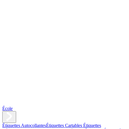
École
Étiquettes Autocollantes
Étiquettes Cartables
Étiquettes