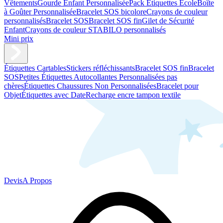
Vêtements
Gourde Enfant Personnalisée
Pack Étiquettes École
Boîte
à Goûter Personnalisée
Bracelet SOS bicolore
Crayons de couleur
personnalisés
Bracelet SOS
Bracelet SOS fin
Gilet de Sécurité
Enfant
Crayons de couleur STABILO personnalisés
Mini prix
Étiquettes Cartables
Stickers réfléchissants
Bracelet SOS fin
Bracelet
SOS
Petites Étiquettes Autocollantes Personnalisées pas
chères
Étiquettes Chaussures Non Personnalisées
Bracelet pour
Objet
Étiquettes avec Date
Recharge encre tampon textile
Devis
A Propos