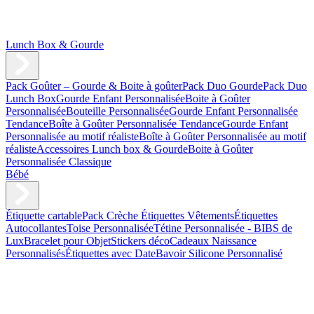
Lunch Box & Gourde
Pack Goûter – Gourde & Boite à goûter
Pack Duo Gourde
Pack Duo
Lunch Box
Gourde Enfant Personnalisée
Boite à Goûter
Personnalisée
Bouteille Personnalisée
Gourde Enfant Personnalisée
Tendance
Boîte à Goûter Personnalisée Tendance
Gourde Enfant
Personnalisée au motif réaliste
Boîte à Goûter Personnalisée au motif
réaliste
Accessoires Lunch box & Gourde
Boite à Goûter
Personnalisée Classique
Bébé
Étiquette cartable
Pack Crèche
Étiquettes Vêtements
Étiquettes
Autocollantes
Toise Personnalisée
Tétine Personnalisée - BIBS de
Lux
Bracelet pour Objet
Stickers déco
Cadeaux Naissance
Personnalisés
Étiquettes avec Date
Bavoir Silicone Personnalisé