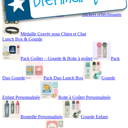
Gilet de Sécurité Enfant
Stickers réfléchissants
Médaille Gravée pour Chien et Chat
Lunch Box & Gourde
Pack Goûter – Gourde & Boite à goûter
Pack
Duo Gourde
Pack Duo Lunch Box
Gourde
Enfant Personnalisée
Boite à Goûter Personnalisée
Bouteille Personnalisée
Gourde Enfant