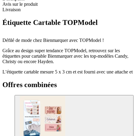
Avis sur le produit
Livraison
Étiquette Cartable TOPModel
Défilé de mode chez Bienmarquer avec TOPModel !
Grâce au design super tendance TOPModel, retrouvez sur les
étiquettes pour cartable Bienmarquer avec les top-modèles Candy,
Christy ou encore Hayden.
L’étiquette cartable mesure 5 x 3 cm et est fourni avec une attache et
un clip pour pouvoir être accrochée au cartable, au sac, sac de sport,
valise …
Offres combinées
Personnalisez votre étiquette pour sac parmi un choix de design
TOPModel. Grâce à sa personnalisation tendance, votre enfant
reconnaitra facilement ses affaires. Soyez sûr comme cela que rien
ne se perde.
Votre enfant fait partie d’un club où tout le monde a le même sac ?
Vous cherchez un élément discret, design et personnalisé à ajouter
au sac de votre enfant ? Vous partez en vacances en train ou en