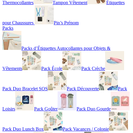
Thermocollantes
Tampon Vêtement
Étiquettes
pour Chaussures
Pin’s Prénom
Packs
Packs d’Étiquettes Autocollantes pour Objets &
Vêtements
Pack École
Pack Crèche
Pack Duo Bracelet SOS
Pack Découverte
Pack
Loisirs
Pack Goûter
Pack Duo Gourde
Pack Duo Lunch Box
Pack Vacances / Colonie