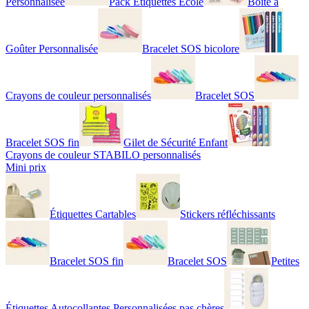
Personnalisée
Pack Étiquettes École
Boîte à
Goûter Personnalisée
Bracelet SOS bicolore
Crayons de couleur personnalisés
Bracelet SOS
Bracelet SOS fin
Gilet de Sécurité Enfant
Crayons de couleur STABILO personnalisés
Mini prix
Étiquettes Cartables
Stickers réfléchissants
Bracelet SOS fin
Bracelet SOS
Petites
Étiquettes Autocollantes Personnalisées pas chères