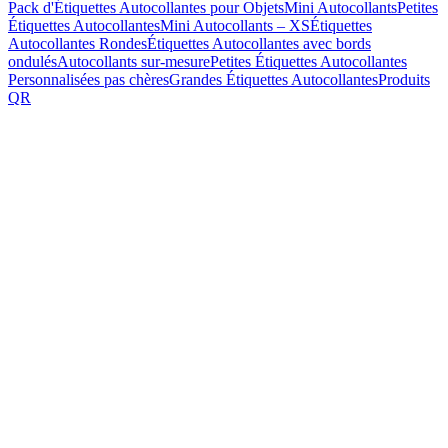
Pack d'Étiquettes Autocollantes pour Objets
Mini Autocollants
Petites
Étiquettes Autocollantes
Mini Autocollants – XS
Étiquettes
Autocollantes Rondes
Étiquettes Autocollantes avec bords
ondulés
Autocollants sur-mesure
Petites Étiquettes Autocollantes
Personnalisées pas chères
Grandes Étiquettes Autocollantes
Produits
QR