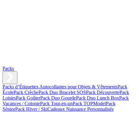
Packs
Packs d’Étiquettes Autocollantes pour Objets & Vêtements
Pack
École
Pack Crèche
Pack Duo Bracelet SOS
Pack Découverte
Pack
Loisirs
Pack Goûter
Pack Duo Gourde
Pack Duo Lunch Box
Pack
Vacances / Colonie
Pack Tout-en-un
Pack TOPModel
Pack
Sénior
Pack Hiver / Ski
Cadeaux Naissance Personnalisés