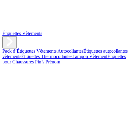
Étiquettes Vêtements
Pack d’Étiquettes Vêtements Autocollantes
Étiquettes autocollantes
vêtements
Étiquettes Thermocollantes
Tampon Vêtement
Étiquettes
pour Chaussures
Pin’s Prénom