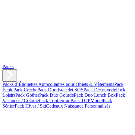
Packs
Packs d’Étiquettes Autocollantes pour Objets & Vêtements
Pack
École
Pack Crèche
Pack Duo Bracelet SOS
Pack Découverte
Pack
Loisirs
Pack Goûter
Pack Duo Gourde
Pack Duo Lunch Box
Pack
Vacances / Colonie
Pack Tout-en-un
Pack TOPModel
Pack
Sénior
Pack Hiver / Ski
Cadeaux Naissance Personnalisés