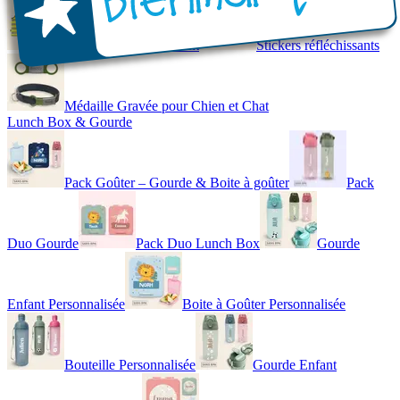
Gilet de Sécurité Enfant
Stickers réfléchissants
Médaille Gravée pour Chien et Chat
Lunch Box & Gourde
Pack Goûter – Gourde & Boite à goûter
Pack
Duo Gourde
Pack Duo Lunch Box
Gourde
Enfant Personnalisée
Boite à Goûter Personnalisée
Bouteille Personnalisée
Gourde Enfant