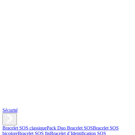
Sécurité
Bracelet SOS classique
Pack Duo Bracelet SOS
Bracelet SOS
bicolore
Bracelet SOS fin
Bracelet d’Identification SOS