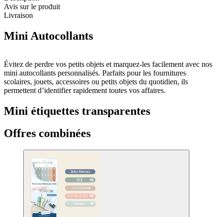
Avis sur le produit
Livraison
Mini Autocollants
Évitez de perdre vos petits objets et marquez-les facilement avec nos
mini autocollants personnalisés. Parfaits pour les fournitures
scolaires, jouets, accessoires ou petits objets du quotidien, ils
permettent d’identifier rapidement toutes vos affaires.
Mini étiquettes transparentes
Offres combinées
Les mini étiquettes transparentes sont idéales pour un marquage
discret sur toutes vos affaires. Si vous souhaitez étiqueter des objets
sur un fond sombre, nous recommandons de choisir une couleur
vive pour une meilleure visibilité.
Instructions pour les mini autocollants
En raison de leur petite surface, ces mini autocollants peuvent
nécessiter un temps de repos pour adhérer parfaitement. Pour une
fixation optimale, laissez-les reposer au moins 24 heures après