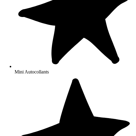
pack
Etiquette ecole
, idéal pour marquer tous les objets et vêtements
de votre enfant.
Vous préférez une taille plus grande ? Découvrez nos
petites
,
grandes
ou
rondes
étiquettes personnalisées
Mini Autocollants