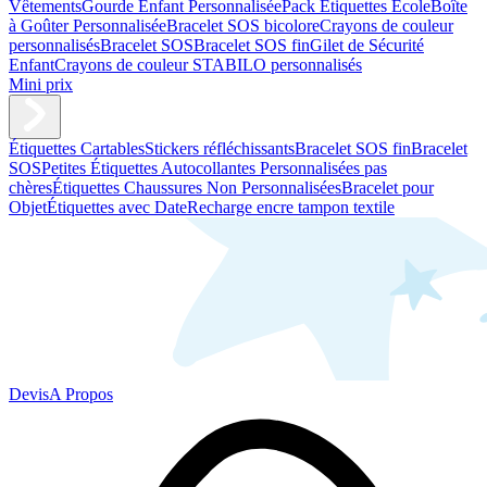
Vêtements
Gourde Enfant Personnalisée
Pack Étiquettes École
Boîte
à Goûter Personnalisée
Bracelet SOS bicolore
Crayons de couleur
personnalisés
Bracelet SOS
Bracelet SOS fin
Gilet de Sécurité
Enfant
Crayons de couleur STABILO personnalisés
Mini prix
Étiquettes Cartables
Stickers réfléchissants
Bracelet SOS fin
Bracelet
SOS
Petites Étiquettes Autocollantes Personnalisées pas
chères
Étiquettes Chaussures Non Personnalisées
Bracelet pour
Objet
Étiquettes avec Date
Recharge encre tampon textile
Devis
A Propos