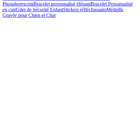
Phosphorescent
Bracelet personnalisé élégant
Bracelet Personnalisé
en cuir
Gilet de Sécurité Enfant
Stickers réfléchissants
Médaille
Gravée pour Chien et Chat