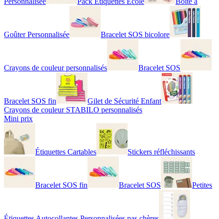
Personnalisée
Pack Étiquettes École
Boîte à
Goûter Personnalisée
Bracelet SOS bicolore
Crayons de couleur personnalisés
Bracelet SOS
Bracelet SOS fin
Gilet de Sécurité Enfant
Crayons de couleur STABILO personnalisés
Mini prix
Étiquettes Cartables
Stickers réfléchissants
Bracelet SOS fin
Bracelet SOS
Petites
Étiquettes Autocollantes Personnalisées pas chères