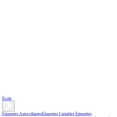
École
Étiquettes Autocollantes
Étiquettes Cartables
Étiquettes