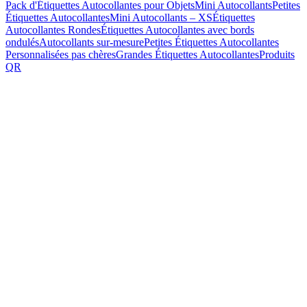
Pack d'Étiquettes Autocollantes pour Objets
Mini Autocollants
Petites
Étiquettes Autocollantes
Mini Autocollants – XS
Étiquettes
Autocollantes Rondes
Étiquettes Autocollantes avec bords
ondulés
Autocollants sur-mesure
Petites Étiquettes Autocollantes
Personnalisées pas chères
Grandes Étiquettes Autocollantes
Produits
QR