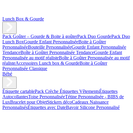
Lunch Box & Gourde
Pack Goûter – Gourde & Boite à goûter
Pack Duo Gourde
Pack Duo
Lunch Box
Gourde Enfant Personnalisée
Boite à Goûter
Personnalisée
Bouteille Personnalisée
Gourde Enfant Personnalisée
Tendance
Boîte à Goûter Personnalisée Tendance
Gourde Enfant
Personnalisée au motif réaliste
Boîte à Goûter Personnalisée au motif
réaliste
Accessoires Lunch box & Gourde
Boite à Goûter
Personnalisée Classique
Bébé
Étiquette cartable
Pack Crèche
Étiquettes Vêtements
Étiquettes
Autocollantes
Toise Personnalisée
Tétine Personnalisée - BIBS de
Lux
Bracelet pour Objet
Stickers déco
Cadeaux Naissance
Personnalisés
Étiquettes avec Date
Bavoir Silicone Personnalisé