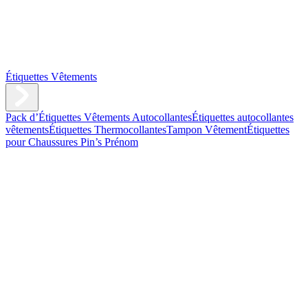
Étiquettes Vêtements
Pack d’Étiquettes Vêtements Autocollantes
Étiquettes autocollantes
vêtements
Étiquettes Thermocollantes
Tampon Vêtement
Étiquettes
pour Chaussures
Pin’s Prénom