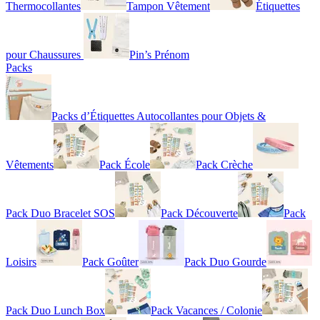
Thermocollantes
Tampon Vêtement
Étiquettes
pour Chaussures
Pin’s Prénom
Packs
Packs d’Étiquettes Autocollantes pour Objets &
Vêtements
Pack École
Pack Crèche
Pack Duo Bracelet SOS
Pack Découverte
Pack
Loisirs
Pack Goûter
Pack Duo Gourde
Pack Duo Lunch Box
Pack Vacances / Colonie